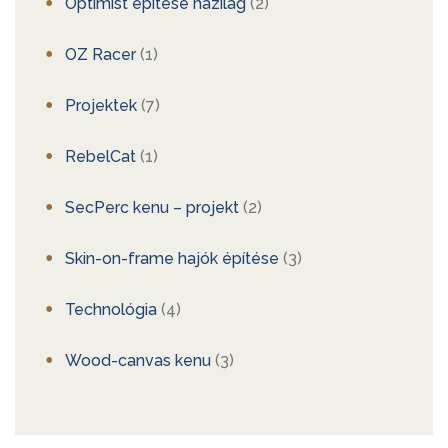
Optimist építése házilag
(2)
OZ Racer
(1)
Projektek
(7)
RebelCat
(1)
SecPerc kenu – projekt
(2)
Skin-on-frame hajók építése
(3)
Technológia
(4)
Wood-canvas kenu
(3)