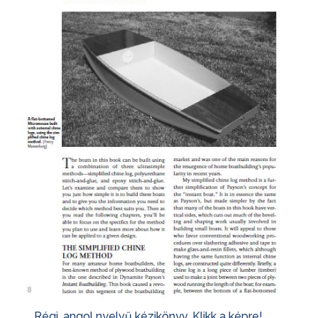
Régi, angol nyelvű kézikönyv. Klikk a képre!