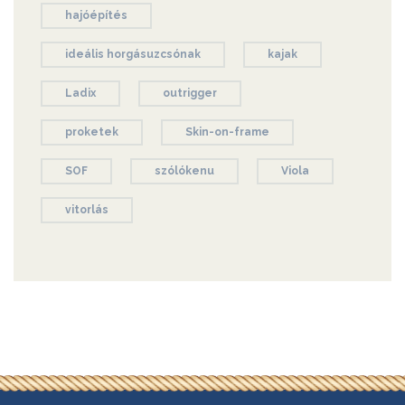
hajóépítés
ideális horgásuzcsónak
kajak
Ladix
outrigger
proketek
Skin-on-frame
SOF
szólókenu
Viola
vitorlás