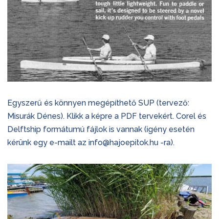
Egyszerű és könnyen megépíthető SUP (tervező:
Misurák Dénes). Klikk a képre a PDF tervekért. Corel és
Delftship formátumú fájlok is vannak (igény esetén
kérünk egy e-mailt az info@hajoepitok.hu -ra).