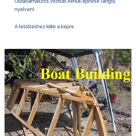
Oldaltámaszos vitorlás kenuk építése (angol
nyelven)
A letöltéshez klikk a képre