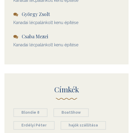
Kanadai lécpalánkolt kenu építése
György Zsolt
Kanadai lécpalánkolt kenu építése
Csaba Mezei
Kanadai lécpalánkolt kenu építése
Címkék
Blondie 8
BoatShow
Erdélyi Péter
hajók szállítása