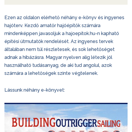
Ezen az oldalon elérhető néhány e-könyv és ingyenes
hajóterv. Kezdő amatőr hajóépítők számára
mindenképpen javasoljuk a hajoepitok.hu-n kapható
építési útmutatók rendelését. Az ingyenes tervek
általában nem túl részletesek, és sok lehetőséget
adnak a hibázásra. Magyar nyelven alig létezik jól
használható tudásanyag, de aki tud angolul, azok
számára a lehetőségek szinte végtelenek.
Lássunk néhány e-könyvet: