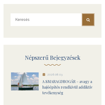
Népszerű Bejegyzések
2026.08.03.
A SMARAGDBOGÁR – avagy a
hajóépítés rendkívül addiktív
tevékenység