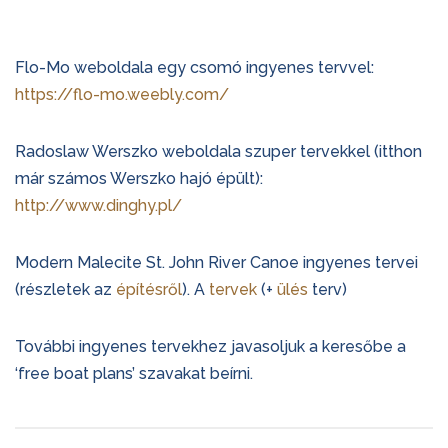
Flo-Mo weboldala egy csomó ingyenes tervvel:
https://flo-mo.weebly.com/
Radoslaw Werszko weboldala szuper tervekkel (itthon
már számos Werszko hajó épült):
http://www.dinghy.pl/
Modern Malecite St. John River Canoe ingyenes tervei
(részletek az
építésről
). A
tervek
(+
ülés
terv)
További ingyenes tervekhez javasoljuk a keresőbe a
‘free boat plans’ szavakat beírni.