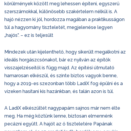
körülmények között meg lehessen építeni, egyszerű
szerszámokkal, különösebb szakértelem nélkül is. A
hajó nézzen ki jól, hordozza magában a praktikusságon
túl a hagyomány tiszteletét, megjelenése legyen
„hajós”. – ez is teljesült
Mindezek után kijelenthető, hogy sikerült megalkotni az
ideális horgászcsónakot, bár ez nyilván az építők
visszajelzéseitől is függ majd. Az építési útmutató
hamarosan elkészül, és szinte biztos vagyok benne,
hogy a 2019-es szezonban több LadiX fog épülni és a
vizeken hasítani kis hazánkban, és talán azon is túl.
A LadiX elkészültét nagypapám sajnos már nem élte
meg. Ha még köztünk lenne, biztosan elmennénk
pecázni együtt. A hajót az ő tiszteletére Papának