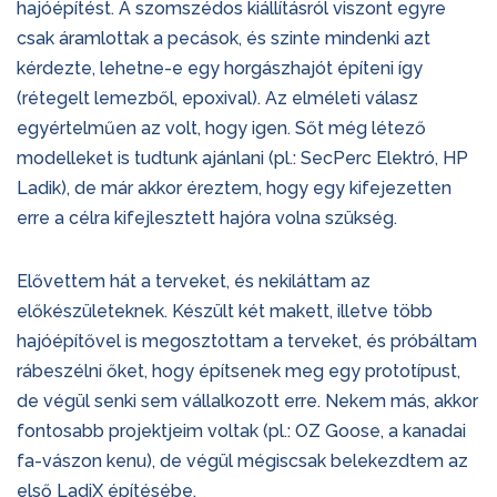
hajóépítést. A szomszédos kiállításról viszont egyre
csak áramlottak a pecások, és szinte mindenki azt
kérdezte, lehetne-e egy horgászhajót építeni így
(rétegelt lemezből, epoxival). Az elméleti válasz
egyértelműen az volt, hogy igen. Sőt még létező
modelleket is tudtunk ajánlani (pl.: SecPerc Elektró, HP
Ladik), de már akkor éreztem, hogy egy kifejezetten
erre a célra kifejlesztett hajóra volna szükség.
Elővettem hát a terveket, és nekiláttam az
előkészületeknek. Készült két makett, illetve több
hajóépítővel is megosztottam a terveket, és próbáltam
rábeszélni őket, hogy építsenek meg egy prototípust,
de végül senki sem vállalkozott erre. Nekem más, akkor
fontosabb projektjeim voltak (pl.: OZ Goose, a kanadai
fa-vászon kenu), de végül mégiscsak belekezdtem az
első LadiX építésébe.