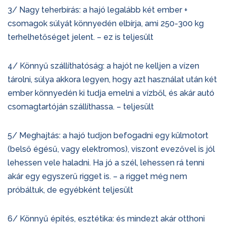
3/ Nagy teherbírás: a hajó legalább két ember +
csomagok súlyát könnyedén elbírja, ami 250-300 kg
terhelhetőséget jelent. – ez is teljesült
4/ Könnyű szállíthatóság: a hajót ne kelljen a vízen
tárolni, súlya akkora legyen, hogy azt használat után két
ember könnyedén ki tudja emelni a vízből, és akár autó
csomagtartóján szállíthassa. – teljesült
5/ Meghajtás: a hajó tudjon befogadni egy külmotort
(belső égésű, vagy elektromos), viszont evezővel is jól
lehessen vele haladni. Ha jó a szél, lehessen rá tenni
akár egy egyszerű rigget is. – a rigget még nem
próbáltuk, de egyébként teljesült
6/ Könnyű építés, esztétika: és mindezt akár otthoni