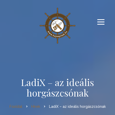
LadiX – az ideális
horgászcsónak
Főoldal
Hírek
LadiX – az ideális horgászcsónak