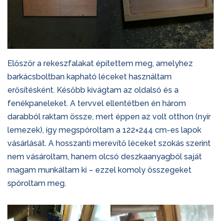
Először a rekeszfalakat építettem meg, amelyhez
barkácsboltban kapható léceket használtam
erősítésként. Később kivágtam az oldalsó és a
fenékpaneleket. A tervvel ellentétben én három
darabból raktam össze, mert éppen az volt otthon (nyír
lemezek), így megspóroltam a 122×244 cm-es lapok
vásárlását. A hosszanti merevítő léceket szokás szerint
nem vásároltam, hanem olcsó deszkaanyagból saját
magam munkáltam ki – ezzel komoly összegeket
spóroltam meg.