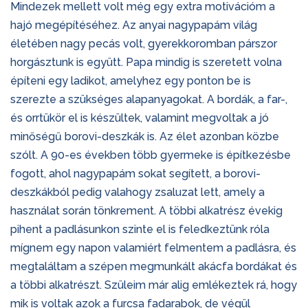
Mindezek mellett volt még egy extra motivációm a
hajó megépítéséhez. Az anyai nagypapám világ
életében nagy pecás volt, gyerekkoromban párszor
horgásztunk is együtt. Papa mindig is szeretett volna
építeni egy ladikot, amelyhez egy ponton be is
szerezte a szükséges alapanyagokat. A bordák, a far-,
és orrtükör el is készültek, valamint megvoltak a jó
minőségű borovi-deszkák is. Az élet azonban közbe
szólt. A 90-es években több gyermeke is építkezésbe
fogott, ahol nagypapám sokat segített, a borovi-
deszkákból pedig valahogy zsaluzat lett, amely a
használat során tönkrement. A többi alkatrész évekig
pihent a padlásunkon szinte el is feledkeztünk róla
mígnem egy napon valamiért felmentem a padlásra, és
megtaláltam a szépen megmunkált akácfa bordákat és
a többi alkatrészt. Szüleim már alig emlékeztek rá, hogy
mik is voltak azok a furcsa fadarabok, de végül