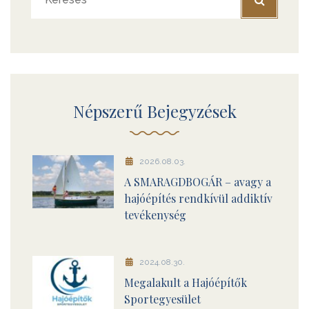
Népszerű Bejegyzések
2026.08.03.
A SMARAGDBOGÁR – avagy a
hajóépítés rendkívül addiktív
tevékenység
2024.08.30.
Megalakult a Hajóépítők
Sportegyesület