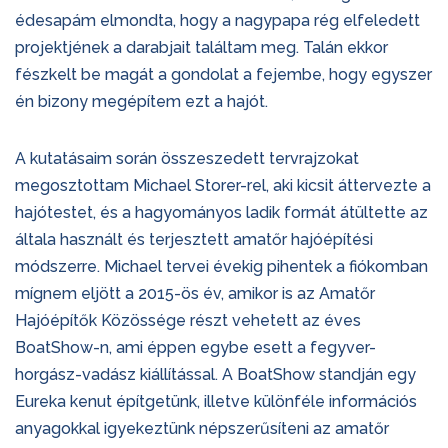
édesapám elmondta, hogy a nagypapa rég elfeledett
projektjének a darabjait találtam meg. Talán ekkor
fészkelt be magát a gondolat a fejembe, hogy egyszer
én bizony megépítem ezt a hajót.
A kutatásaim során összeszedett tervrajzokat
megosztottam Michael Storer-rel, aki kicsit áttervezte a
hajótestet, és a hagyományos ladik formát átültette az
általa használt és terjesztett amatőr hajóépítési
módszerre. Michael tervei évekig pihentek a fiókomban
mígnem eljött a 2015-ös év, amikor is az Amatőr
Hajóépítők Közössége részt vehetett az éves
BoatShow-n, ami éppen egybe esett a fegyver-
horgász-vadász kiállítással. A BoatShow standján egy
Eureka kenut építgetünk, illetve különféle információs
anyagokkal igyekeztünk népszerűsíteni az amatőr