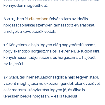
könnyedén megépíthető.
A 2015-ben írt
cikkemben
felvázoltam az ideális
horgászcsónakkal szemben támasztott elvárásokat,
amelyek a következők voltak:
1/ Kényelem: a hajó legyen elég nagyméretű ahhoz,
hogy akár több horgász/hajós is elférjen, le tudjon ülni,
kényelmesen tudjon utazni, és horgászni is a hajóból. –
ez teljesült
2/ Stabilitás, menettulajdonságok: a hajó legyen stabil,
viszont meghajtása ne okozzon gondot, akár evezővel,
akár motorral. Iránytartása legyen jó, és állva is
lehessen belőle horgászni. – ez is teljesült