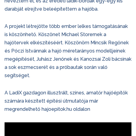
neveztem el, és az eredeti ladik-bordák egy-egy kis
darabját elrejtve beleépítettem a hajóba.
A projekt létrejötte több ember lelkes támogatásának
is köszönhető. Köszönet Michael Storernek a
hajótervek elkészítéséért. Köszönöm Mincsik Regőnek
és Póczi Istvánnak a hajó méretarányos modelljeinek
megépítését, Juhász Jenőnek és Kanozsai Zoli bácsinak
a sok eszmecserét és a próbautak során való
segítséget.
A LadiX gazdagon illusztrált, színes, amatőr hajóépítők
számára készített építési útmutatója már
megrendelhető hajoepitok.hu oldalon