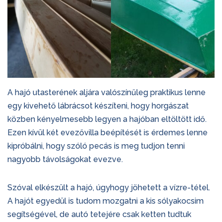
A hajó utasterének aljára valószínűleg praktikus lenne
egy kivehető lábrácsot készíteni, hogy horgászat
közben kényelmesebb legyen a hajóban eltöltött idő.
Ezen kívül két evezővilla beépítését is érdemes lenne
kipróbálni, hogy szóló pecás is meg tudjon tenni
nagyobb távolságokat evezve.
Szóval elkészült a hajó, úgyhogy jöhetett a vízre-tétel.
A hajót egyedül is tudom mozgatni a kis sólyakocsim
segítségével, de autó tetejére csak ketten tudtuk