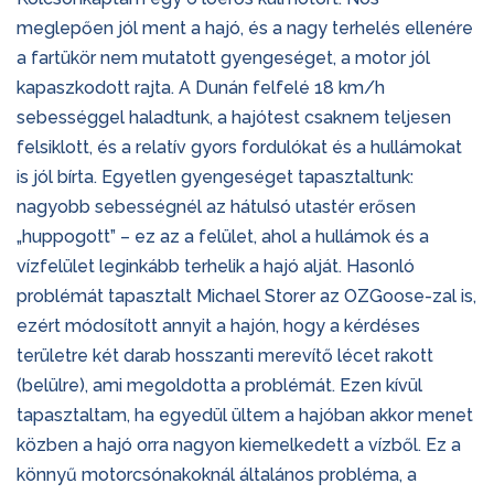
meglepően jól ment a hajó, és a nagy terhelés ellenére
a fartükör nem mutatott gyengeséget, a motor jól
kapaszkodott rajta. A Dunán felfelé 18 km/h
sebességgel haladtunk, a hajótest csaknem teljesen
felsiklott, és a relatív gyors fordulókat és a hullámokat
is jól bírta. Egyetlen gyengeséget tapasztaltunk:
nagyobb sebességnél az hátulsó utastér erősen
„huppogott” – ez az a felület, ahol a hullámok és a
vízfelület leginkább terhelik a hajó alját. Hasonló
problémát tapasztalt Michael Storer az OZGoose-zal is,
ezért módosított annyit a hajón, hogy a kérdéses
területre két darab hosszanti merevítő lécet rakott
(belülre), ami megoldotta a problémát. Ezen kívül
tapasztaltam, ha egyedül ültem a hajóban akkor menet
közben a hajó orra nagyon kiemelkedett a vízből. Ez a
könnyű motorcsónakoknál általános probléma, a