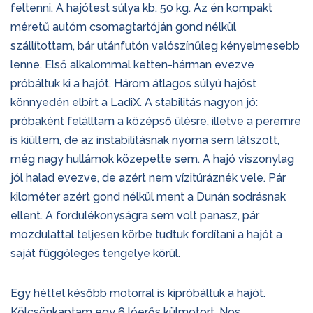
feltenni. A hajótest súlya kb. 50 kg. Az én kompakt
méretű autóm csomagtartóján gond nélkül
szállítottam, bár utánfutón valószínűleg kényelmesebb
lenne. Első alkalommal ketten-hárman evezve
próbáltuk ki a hajót. Három átlagos súlyú hajóst
könnyedén elbírt a LadiX. A stabilitás nagyon jó:
próbaként felálltam a középső ülésre, illetve a peremre
is kiültem, de az instabilitásnak nyoma sem látszott,
még nagy hullámok közepette sem. A hajó viszonylag
jól halad evezve, de azért nem vízitúráznék vele. Pár
kilométer azért gond nélkül ment a Dunán sodrásnak
ellent. A fordulékonyságra sem volt panasz, pár
mozdulattal teljesen körbe tudtuk fordítani a hajót a
saját függőleges tengelye körül.
Egy héttel később motorral is kipróbáltuk a hajót.
Kölcsönkaptam egy 6 lóerős külmotort. Nos