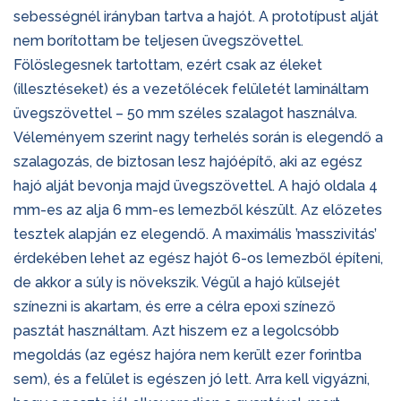
sebességnél irányban tartva a hajót. A prototípust alját
nem borítottam be teljesen üvegszövettel.
Fölöslegesnek tartottam, ezért csak az éleket
(illesztéseket) és a vezetőlécek felületét lamináltam
üvegszövettel – 50 mm széles szalagot használva.
Véleményem szerint nagy terhelés során is elegendő a
szalagozás, de biztosan lesz hajóépítő, aki az egész
hajó alját bevonja majd üvegszövettel. A hajó oldala 4
mm-es az alja 6 mm-es lemezből készült. Az előzetes
tesztek alapján ez elegendő. A maximális ’masszivitás’
érdekében lehet az egész hajót 6-os lemezből építeni,
de akkor a súly is növekszik. Végül a hajó külsejét
színezni is akartam, és erre a célra epoxi színező
pasztát használtam. Azt hiszem ez a legolcsóbb
megoldás (az egész hajóra nem került ezer forintba
sem), és a felület is egészen jó lett. Arra kell vigyázni,