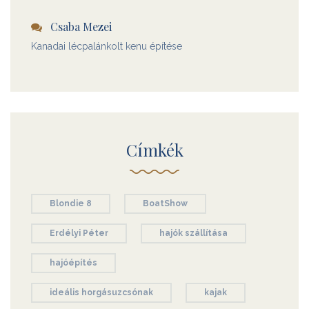
Csaba Mezei
Kanadai lécpalánkolt kenu építése
Címkék
Blondie 8
BoatShow
Erdélyi Péter
hajók szállítása
hajóépítés
ideális horgásuzcsónak
kajak