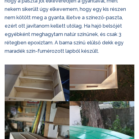
hogy a paszta jól elkeveredjen a gyantával, mert
nekem sikerült úgy elkevernem, hogy egy kis részen
nem kötött meg a gyanta, illetve a színező-paszta,
ezért ott javítanom kellett utólag. Ha hajó belsőjét
egyébként meghagytam natúr színűnek, és csak 3
rétegben epoxiztam. A barna színű elülső dekk egy
maradék szín-furnérozott lapból készült.