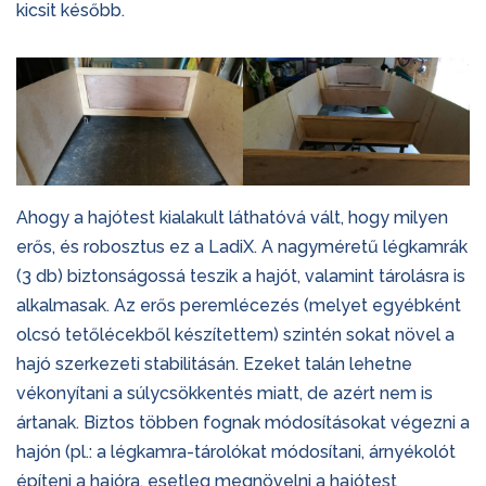
kicsit később.
Ahogy a hajótest kialakult láthatóvá vált, hogy milyen
erős, és robosztus ez a LadiX. A nagyméretű légkamrák
(3 db) biztonságossá teszik a hajót, valamint tárolásra is
alkalmasak. Az erős peremlécezés (melyet egyébként
olcsó tetőlécekből készítettem) szintén sokat növel a
hajó szerkezeti stabilitásán. Ezeket talán lehetne
vékonyítani a súlycsökkentés miatt, de azért nem is
ártanak. Biztos többen fognak módosításokat végezni a
hajón (pl.: a légkamra-tárolókat módosítani, árnyékolót
építeni a hajóra, esetleg megnövelni a hajótest