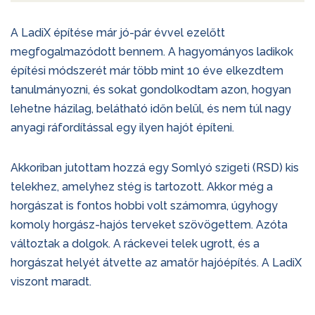
A LadiX építése már jó-pár évvel ezelőtt
megfogalmazódott bennem. A hagyományos ladikok
építési módszerét már több mint 10 éve elkezdtem
tanulmányozni, és sokat gondolkodtam azon, hogyan
lehetne házilag, belátható időn belül, és nem túl nagy
anyagi ráfordítással egy ilyen hajót építeni.
Akkoriban jutottam hozzá egy Somlyó szigeti (RSD) kis
telekhez, amelyhez stég is tartozott. Akkor még a
horgászat is fontos hobbi volt számomra, úgyhogy
komoly horgász-hajós terveket szövögettem. Azóta
változtak a dolgok. A ráckevei telek ugrott, és a
horgászat helyét átvette az amatőr hajóépítés. A LadiX
viszont maradt.