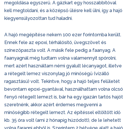
megoldása egyszerű. A gázkart egy hosszabbítóval
kell megtoldani, és a középső ülésre kell ülni, így a hajó
kiegyensúlyozottan tud haladni.
A hajó megépítése nekem 100 ezer forintomba került.
Ennek fele az epoxi, térhálósító, üvegszövet és
színezőpaszta volt. A másik fele pedig a faanyag. A
faanyagnál még tudtam volna valamennyit spórolni,
mert azért használtam némi gyalult lécanyagot, illetve
a rétegelt lemez viszonylag jó minőségű (vízálló
ragasztású) volt. Tekintve, hogy a hajó teljes felületét
bevontam epoxi-gyantával, használhattam volna olcsó
fenyő rétegelt lemezt is, bár ha egy igazán tartós hajót
szeretnénk, akkor azért érdemes megvenni a
minőségibb rétegelt lemezt. Az építéssel eltöltött idő
kb. 35 óra volt (ami 2 hónapig húzódott), de le lehetett
volna faragni ebből is. Szerintem 2 hétvége alatt a hajó