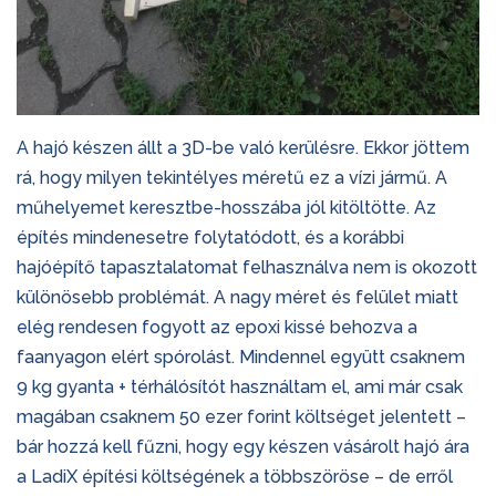
A hajó készen állt a 3D-be való kerülésre. Ekkor jöttem
rá, hogy milyen tekintélyes méretű ez a vízi jármű. A
műhelyemet keresztbe-hosszába jól kitöltötte. Az
építés mindenesetre folytatódott, és a korábbi
hajóépítő tapasztalatomat felhasználva nem is okozott
különösebb problémát. A nagy méret és felület miatt
elég rendesen fogyott az epoxi kissé behozva a
faanyagon elért spórolást. Mindennel együtt csaknem
9 kg gyanta + térhálósítót használtam el, ami már csak
magában csaknem 50 ezer forint költséget jelentett –
bár hozzá kell fűzni, hogy egy készen vásárolt hajó ára
a LadiX építési költségének a többszöröse – de erről