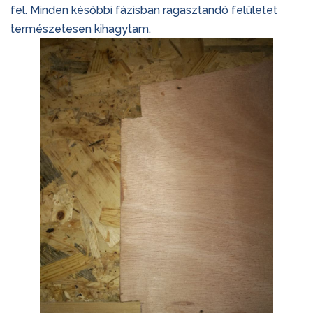
fel. Minden későbbi fázisban ragasztandó felületet
természetesen kihagytam.