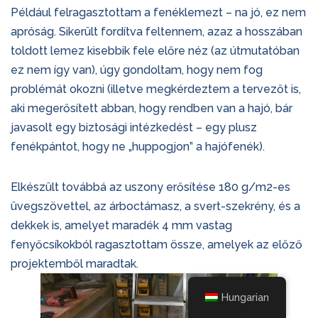
Például felragasztottam a fenéklemezt – na jó, ez nem
apróság. Sikerült fordítva feltennem, azaz a hosszában
toldott lemez kisebbik fele előre néz (az útmutatóban
ez nem így van), úgy gondoltam, hogy nem fog
problémát okozni (illetve megkérdeztem a tervezőt is,
aki megerősített abban, hogy rendben van a hajó, bár
javasolt egy biztosági intézkedést – egy plusz
fenékpántot, hogy ne „huppogjon” a hajófenék).
Elkészült továbbá az uszony erősítése 180 g/m2-es
üvegszövettel, az árboctámasz, a svert-szekrény, és a
dekkek is, amelyet maradék 4 mm vastag
fenyőcsíkokból ragasztottam össze, amelyek az előző
projektemből maradtak.
Hungarian