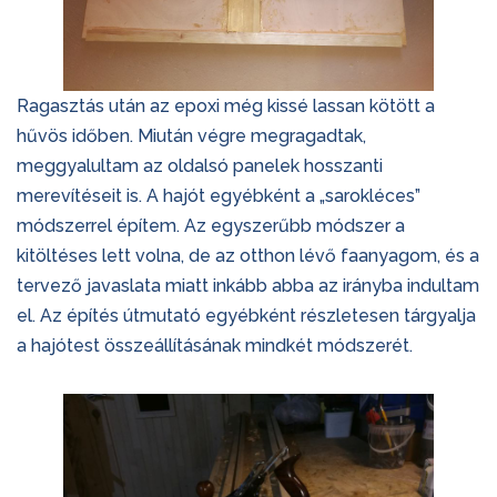
Ragasztás után az epoxi még kissé lassan kötött a
hűvös időben. Miután végre megragadtak,
meggyalultam az oldalsó panelek hosszanti
merevítéseit is. A hajót egyébként a „sarokléces”
módszerrel építem. Az egyszerűbb módszer a
kitöltéses lett volna, de az otthon lévő faanyagom, és a
tervező javaslata miatt inkább abba az irányba indultam
el. Az építés útmutató egyébként részletesen tárgyalja
a hajótest összeállításának mindkét módszerét.