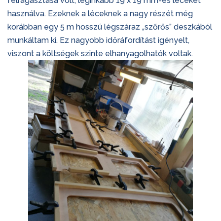
felragasztása volt, leginkább 19 x 19 mm-es léceket
használva. Ezeknek a léceknek a nagy részét még
korábban egy 5 m hosszú légszáraz „szőrős” deszkából
munkáltam ki. Ez nagyobb időráfordítást igényelt,
viszont a költségek szinte elhanyagolhatók voltak.