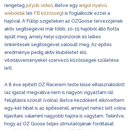
rengeteg
jútyúb videó
, illetve egy
angol nyelvű
weboldal
(és
FB közösség
) is foglalkozik ezzel a
hajóval. A Fülöp szigeteken az OZGoose tervezőjének
aktív segítségével már több, 10-15 hajóból álló flotta
épült meg, amely helyi szponzorok és lelkes
önkéntesek segítségével valósult meg. Az építés
eredménye pedig aktív klubéletet élő,
vitorlásversenyeket szervező közösségek születése
lett.
A 8 éve épített OZ Racerem teste kissé elhasználódott
(az igazat megvallva nem is nagyon vigyáztam rá),
felújításra szorult (volna), illetve kezdőként elkövettem
egy-két hibát is az építésénél, amelyet nehéz lett volna
kijavítani, valamint nagyobb hajóra is vágytam. Tekintve,
hogy az OZ Goose teljes útmutatójának fordítását