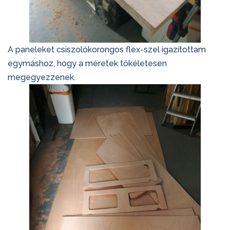
A paneleket csiszolókorongos flex-szel igazítottam
egymáshoz, hogy a méretek tökéletesen
megegyezzenek.