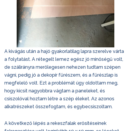
A kivágás után a hajó gyakorlatilag lapra szerelve várta
a folytatást. A rétegelt lemez egész jó minőségű volt,
de szálirányra merőlegesen nehezen tudtam szépen
vágni, pedig jó a dekopír fűrészem, és a fűrészlap is
megfelelő volt. Ezt a problémát úgy oldottam meg,
hogy kicsit nagyobbra vágtam a paneleket, és
csiszolóval hoztam létre a szép éleket. Az azonos
alkatrészeket összefogtam, és egybecsiszoltam.
A következő lépés a rekeszfalak erősítéseinek