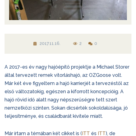
2017.11.16.
2
0
A 2017-es év nagy hajóépítő projektje a Michael Storer
által tervezett remek vitorláshajó, az OZGoose volt.
Már két éve figyeltem a hajó karrierjét a tervezéstől az
első változatokig, egészen a kiforrott koncepcióig. A
hajó rövid
idő alatt nagy népszerűségre tett szert
nemzetközi szinten. Sokan dicsérték sokoldalúsága, jó
teljesítménye, és családbarát kivitele miatt.
Már írtam a témában két cikket is (
ITT
és
ITT
), de