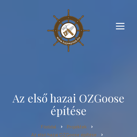
Az első hazai OZGoose
építése
Főoldal
Projektek
Az első hazai OZGoose építése