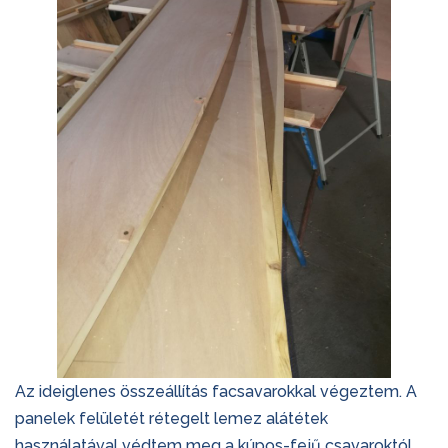
Az ideiglenes összeállítás facsavarokkal végeztem. A
panelek felületét rétegelt lemez alátétek
használatával védtem meg a kúpos-fejű csavaroktól,