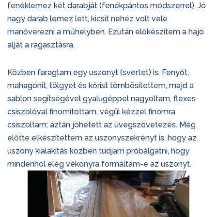
fenéklemez két darabját (fenékpántos módszerrel). Jó
nagy darab lemez lett, kicsit nehéz volt vele
manőverezni a műhelyben. Ezután előkészítem a hajó
alját a ragasztásra.
Közben faragtam egy uszonyt (svertet) is. Fenyőt,
mahagónit, tölgyet és kőrist tömbösítettem, majd a
sablon segítségével gyalugéppel nagyoltam, flexes
csiszolóval finomítottam, végül kézzel finomra
csiszoltam; aztán jöhetett az üvegszövetezés. Még
előtte elkészítettem az uszonyszekrényt is, hogy az
uszony kialakítás közben tudjam próbálgatni, hogy
mindenhol elég vékonyra formáltam-e az uszonyt.