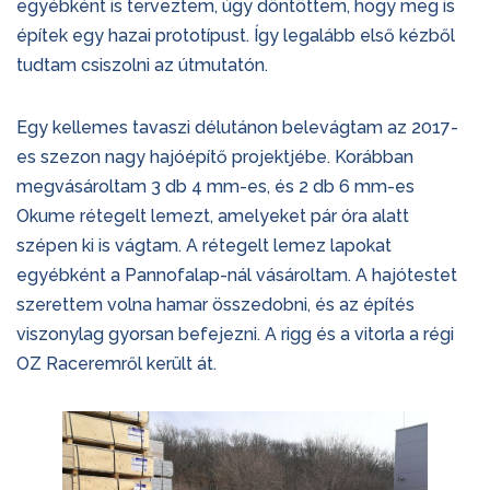
egyébként is terveztem, úgy döntöttem, hogy meg is
építek egy hazai prototípust. Így legalább első kézből
tudtam csiszolni az útmutatón.
Egy kellemes tavaszi délutánon belevágtam az 2017-
es szezon nagy hajóépítő projektjébe. Korábban
megvásároltam 3 db 4 mm-es, és 2 db 6 mm-es
Okume rétegelt lemezt, amelyeket pár óra alatt
szépen ki is vágtam. A rétegelt lemez lapokat
egyébként a Pannofalap-nál vásároltam. A hajótestet
szerettem volna hamar összedobni, és az építés
viszonylag gyorsan befejezni. A rigg és a vitorla a régi
OZ Raceremről került át.