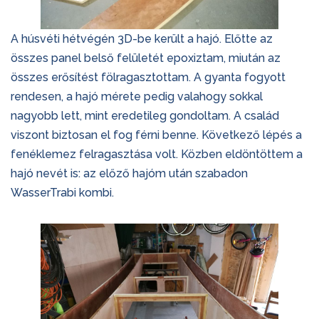
A húsvéti hétvégén 3D-be került a hajó. Előtte az
összes panel belső felületét epoxiztam, miután az
összes erősítést fölragasztottam. A gyanta fogyott
rendesen, a hajó mérete pedig valahogy sokkal
nagyobb lett, mint eredetileg gondoltam. A család
viszont biztosan el fog férni benne. Következő lépés a
fenéklemez felragasztása volt. Közben eldöntöttem a
hajó nevét is: az előző hajóm után szabadon
WasserTrabi kombi.