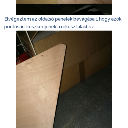
Elvégeztem az oldalsó panelek bevágásait, hogy azok
pontosan illeszkedjenek a rekeszfalakhoz.