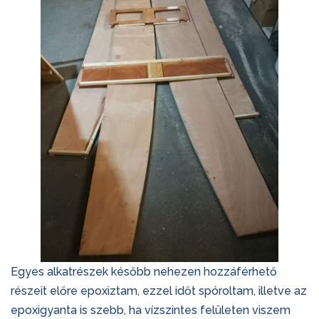
Egyes alkatrészek később nehezen hozzáférhető
részeit előre epoxiztam, ezzel időt spóroltam, illetve az
epoxigyanta is szebb, ha vízszintes felületen viszem