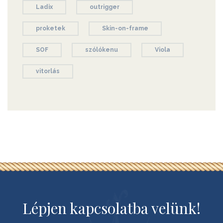
Ladix
outrigger
proketek
Skin-on-frame
SOF
szólókenu
Viola
vitorlás
Lépjen kapcsolatba velünk!