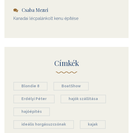
Csaba Mezei
Kanadai lécpalánkolt kenu építése
Címkék
Blondie 8
BoatShow
Erdélyi Péter
hajók szállítása
hajóépítés
ideális horgásuzcsónak
kajak