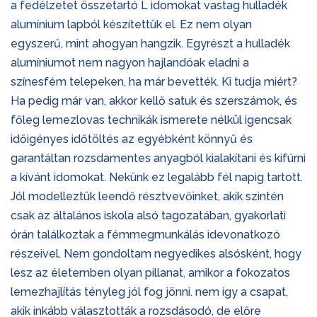
a fedélzetet összetartó L idomokat vastag hulladék
alumínium lapból készítettük el. Ez nem olyan
egyszerű, mint ahogyan hangzik. Egyrészt a hulladék
alumíniumot nem nagyon hajlandóak eladni a
színesfém telepeken, ha már bevették. Ki tudja miért?
Ha pedig már van, akkor kellő satuk és szerszámok, és
főleg lemezlovas technikák ismerete nélkül igencsak
időigényes időtöltés az egyébként könnyű és
garantáltan rozsdamentes anyagból kialakítani és kifúrni
a kívánt idomokat. Nekünk ez legalább fél napig tartott.
Jól modelleztük leendő résztvevőinket, akik szintén
csak az általános iskola alsó tagozatában, gyakorlati
órán találkoztak a fémmegmunkálás idevonatkozó
részeivel. Nem gondoltam negyedikes alsósként, hogy
lesz az életemben olyan pillanat, amikor a fokozatos
lemezhajlítás tényleg jól fog jönni. nem így a csapat,
akik inkább választották a rozsdásodó, de előre