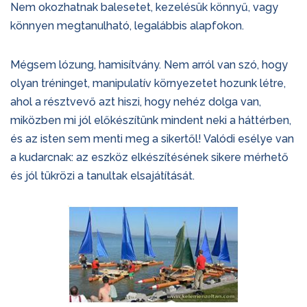
Nem okozhatnak balesetet, kezelésük könnyű, vagy
könnyen megtanulható, legalábbis alapfokon.
Mégsem lózung, hamisítvány. Nem arról van szó, hogy
olyan tréninget, manipulatív környezetet hozunk létre,
ahol a résztvevő azt hiszi, hogy nehéz dolga van,
miközben mi jól előkészítünk mindent neki a háttérben,
és az isten sem menti meg a sikertől! Valódi esélye van
a kudarcnak: az eszköz elkészítésének sikere mérhető
és jól tükrözi a tanultak elsajátítását.