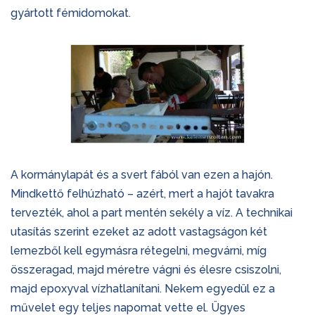
gyártott fémidomokat.
A kormánylapát és a svert fából van ezen a hajón.
Mindkettő felhúzható – azért, mert a hajót tavakra
tervezték, ahol a part mentén sekély a víz. A technikai
utasítás szerint ezeket az adott vastagságon két
lemezből kell egymásra rétegelni, megvárni, míg
összeragad, majd méretre vágni és élesre csiszolni,
majd epoxyval vízhatlanítani. Nekem egyedül ez a
művelet egy teljes napomat vette el. Ügyes