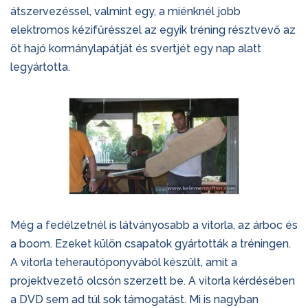
átszervezéssel, valmint egy, a miénknél jobb
elektromos kézifűrésszel az egyik tréning résztvevő az
öt hajó kormánylapátját és svertjét egy nap alatt
legyártotta.
Még a fedélzetnél is látványosabb a vitorla, az árboc és
a boom. Ezeket külön csapatok gyártották a tréningen.
A vitorla teherautóponyvából készült, amit a
projektvezető olcsón szerzett be. A vitorla kérdésében
a DVD sem ad túl sok támogatást. Mi is nagyban