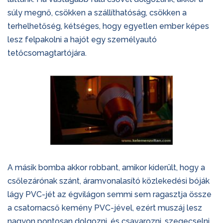
súly megnő, csökken a szállíthatóság, csökken a
terhelhetőség, kétséges, hogy egyetlen ember képes
lesz felpakolni a hajót egy személyautó
tetőcsomagtartójára.
A másik bomba akkor robbant, amikor kiderült, hogy a
csőlezárónak szánt, áramvonalasító közlekedési bóják
lágy PVC-jét az égvilágon semmi sem ragasztja össze
a csatornacső kemény PVC-jével, ezért muszáj lesz
nagyon pontosan dolgozni, és csavarozni, szegecselni