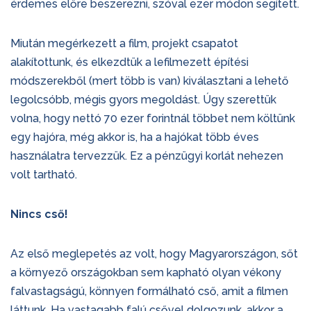
érdemes előre beszerezni, szóval ezer módon segített.
Miután megérkezett a film, projekt csapatot
alakítottunk, és elkezdtük a lefilmezett építési
módszerekből (mert több is van) kiválasztani a lehető
legolcsóbb, mégis gyors megoldást. Úgy szerettük
volna, hogy nettó 70 ezer forintnál többet nem költünk
egy hajóra, még akkor is, ha a hajókat több éves
használatra tervezzük. Ez a pénzügyi korlát nehezen
volt tartható.
Nincs cső!
Az első meglepetés az volt, hogy Magyarországon, sőt
a környező országokban sem kapható olyan vékony
falvastagságú, könnyen formálható cső, amit a filmen
láttunk. Ha vastagabb falú csővel dolgozunk, akkor a