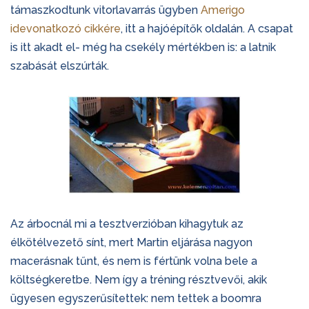
támaszkodtunk vitorlavarrás ügyben
Amerigo
idevonatkozó cikkére
, itt a hajóépítők oldalán. A csapat
is itt akadt el- még ha csekély mértékben is: a latnik
szabását elszúrták.
Az árbocnál mi a tesztverzióban kihagytuk az
élkötélvezető sínt, mert Martin eljárása nagyon
macerásnak tűnt, és nem is fértünk volna bele a
költségkeretbe. Nem így a tréning résztvevői, akik
ügyesen egyszerűsítettek: nem tettek a boomra