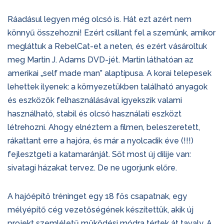
Ráadásul legyen még olcsó is. Hát ezt azért nem
könnyű összehozni! Ezért csillant fel a szemünk, amikor
megláttuk a RebelCat-et a neten, és ezért vásároltuk
meg Martin J. Adams DVD-jét. Martin láthatóan az
amerikai „self made man” alaptípusa. A korai telepesek
lehettek ilyenek: a környezetükben található anyagok
és eszközök felhasználásával igyekszik valami
használható, stabil és olcsó használati eszközt
létrehozni. Ahogy elnéztem a filmen, beleszeretett,
rákattant erre a hajóra, és már a nyolcadik éve (!!!)
fejlesztgeti a katamaránját. Sőt most új dilije van:
sivatagi házakat tervez. De ne ugorjunk előre.
A hajóépítő tréninget egy 18 fős csapatnak, egy
mélyépítő cég vezetőségének készítettük, akik új
projekt szemléletű működési módra tértek át tavaly. A