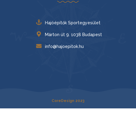
Hajóépítők Sportegyesület
Márton út 9. 1038 Budapest
info@hajoepitok.hu
CoreDesign 2023