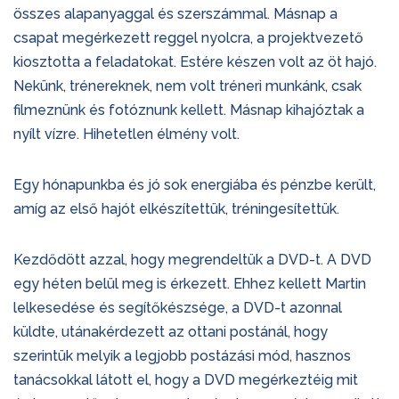
összes alapanyaggal és szerszámmal. Másnap a
csapat megérkezett reggel nyolcra, a projektvezető
kiosztotta a feladatokat. Estére készen volt az öt hajó.
Nekünk, trénereknek, nem volt tréneri munkánk, csak
filmeznünk és fotóznunk kellett. Másnap kihajóztak a
nyílt vízre. Hihetetlen élmény volt.
Egy hónapunkba és jó sok energiába és pénzbe került,
amíg az első hajót elkészítettük, tréningesítettük.
Kezdődött azzal, hogy megrendeltük a DVD-t. A DVD
egy héten belül meg is érkezett. Ehhez kellett Martin
lelkesedése és segítőkészsége, a DVD-t azonnal
küldte, utánakérdezett az ottani postánál, hogy
szerintük melyik a legjobb postázási mód, hasznos
tanácsokkal látott el, hogy a DVD megérkeztéig mit