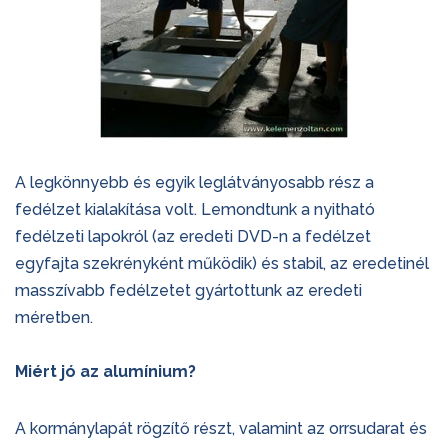
A legkönnyebb és egyik leglátványosabb rész a
fedélzet kialakítása volt. Lemondtunk a nyitható
fedélzeti lapokról (az eredeti DVD-n a fedélzet
egyfajta szekrényként működik) és stabil, az eredetinél
masszívabb fedélzetet gyártottunk az eredeti
méretben.
Miért jó az alumínium?
A kormánylapát rögzítő részt, valamint az orrsudarat és