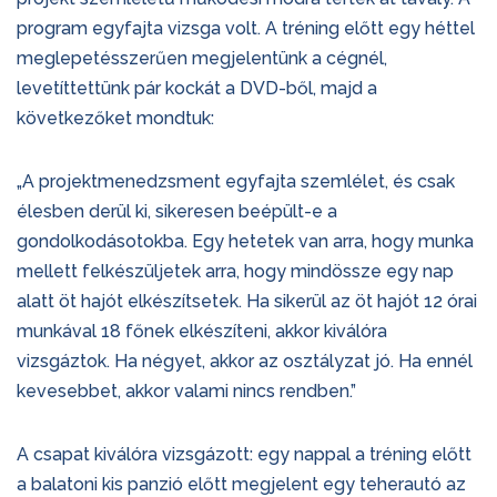
program egyfajta vizsga volt. A tréning előtt egy héttel
meglepetésszerűen megjelentünk a cégnél,
levetíttettünk pár kockát a DVD-ből, majd a
következőket mondtuk:
„A projektmenedzsment egyfajta szemlélet, és csak
élesben derül ki, sikeresen beépült-e a
gondolkodásotokba. Egy hetetek van arra, hogy munka
mellett felkészüljetek arra, hogy mindössze egy nap
alatt öt hajót elkészítsetek. Ha sikerül az öt hajót 12 órai
munkával 18 főnek elkészíteni, akkor kiválóra
vizsgáztok. Ha négyet, akkor az osztályzat jó. Ha ennél
kevesebbet, akkor valami nincs rendben.”
A csapat kiválóra vizsgázott: egy nappal a tréning előtt
a balatoni kis panzió előtt megjelent egy teherautó az