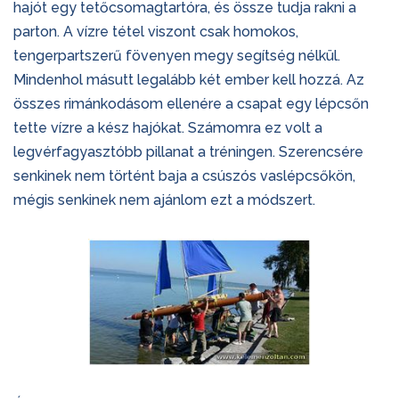
hajót egy tetőcsomagtartóra, és össze tudja rakni a
parton. A vízre tétel viszont csak homokos,
tengerpartszerű fövenyen megy segítség nélkül.
Mindenhol másutt legalább két ember kell hozzá. Az
összes rimánkodásom ellenére a csapat egy lépcsőn
tette vízre a kész hajókat. Számomra ez volt a
legvérfagyasztóbb pillanat a tréningen. Szerencsére
senkinek nem történt baja a csúszós vaslépcsőkön,
mégis senkinek nem ajánlom ezt a módszert.