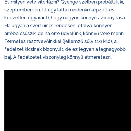
És milyen vele vitorlázni? Gyenge szélben próbáltuk ki,
szeptemberben. Itt úgy látta mindenki (képzett és
képzetlen egyaránt), hogy nagyon könnyű az irányítása.
Ha ugyan a svert nincs rendesen letolva, könnyen
arrébb csúszik, de ha erre ügyelünk, könnyű vele menni.
Termetes résztvevőinkkel (jellemző súly 110 kiló), a
fedélzet kicsinek bizonyult, de ez legyen a legnagyobb
baj. A fedélzetet viszonylag könnyű átméretezni.