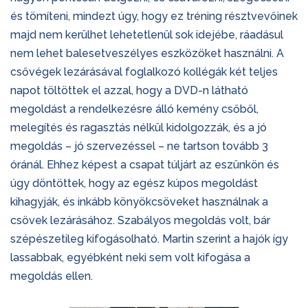
és tömíteni, mindezt úgy, hogy ez tréning résztvevőinek
majd nem kerülhet lehetetlenül sok idejébe, ráadásul
nem lehet balesetveszélyes eszközöket használni. A
csővégek lezárásával foglalkozó kollégák két teljes
napot töltöttek el azzal, hogy a DVD-n látható
megoldást a rendelkezésre álló kemény csőből,
melegítés és ragasztás nélkül kidolgozzák, és a jó
megoldás – jó szervezéssel – ne tartson tovább 3
óránál. Ehhez képest a csapat túljárt az eszünkön és
úgy döntöttek, hogy az egész kúpos megoldást
kihagyják, és inkább könyökcsöveket használnak a
csövek lezárásához. Szabályos megoldás volt, bár
szépészetileg kifogásolható. Martin szerint a hajók így
lassabbak, egyébként neki sem volt kifogása a
megoldás ellen.