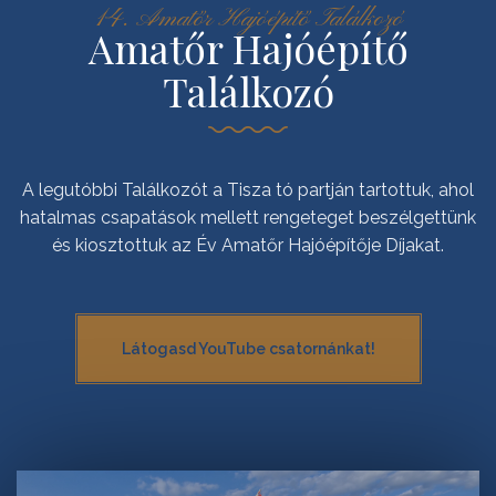
14. Amatőr Hajóépítő Találkozó
Amatőr Hajóépítő
Találkozó
A legutóbbi Találkozót a Tisza tó partján tartottuk, ahol
hatalmas csapatások mellett rengeteget beszélgettünk
és kiosztottuk az Év Amatőr Hajóépítője Díjakat.
Látogasd YouTube csatornánkat!