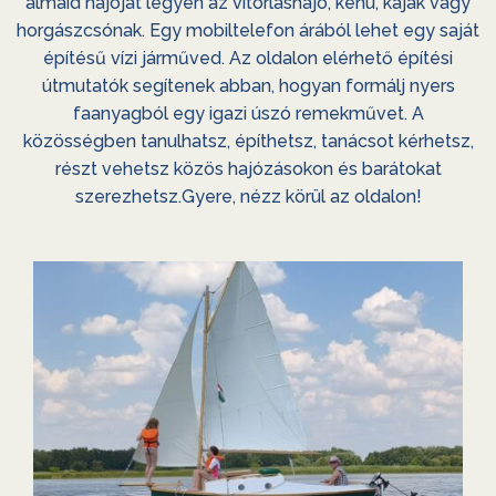
álmaid hajóját legyen az vitorláshajó, kenu, kajak vagy
útmutatók kezdő hajóépítők számára is lehetővé teszik 
alapvető ismereteket, amelyek egy hajó megépítéséhez
versenyt a műanyaghajókkal is.
horgászcsónak. Egy mobiltelefon árából lehet egy saját
szükségesek. Faanyagok, epoxigyanta, módszerek,
sikeres hajóépítést!
építésű vízi járműved. Az oldalon elérhető építési
szerszámok.
útmutatók segítenek abban, hogyan formálj nyers
faanyagból egy igazi úszó remekművet. A
közösségben tanulhatsz, építhetsz, tanácsot kérhetsz,
Építési útmutatók rendelése
Építési útmutatók
részt vehetsz közös hajózásokon és barátokat
Olvasd el!
szerezhetsz.Gyere, nézz körül az oldalon!