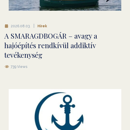
2026.08.03.
Hírek
A SMARAGDBOGÁR – avagy a
hajóépítés rendkívül addiktív
tevékenység
739 Views