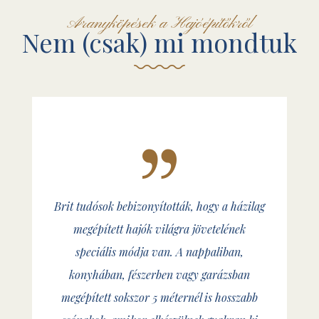
Aranyköpések a Hajóépítőkről
Nem (csak) mi mondtuk
Brit tudósok bebizonyították, hogy a házilag
megépített hajók világra jövetelének
speciális módja van. A nappaliban,
konyhában, fészerben vagy garázsban
megépített sokszor 5 méternél is hosszabb