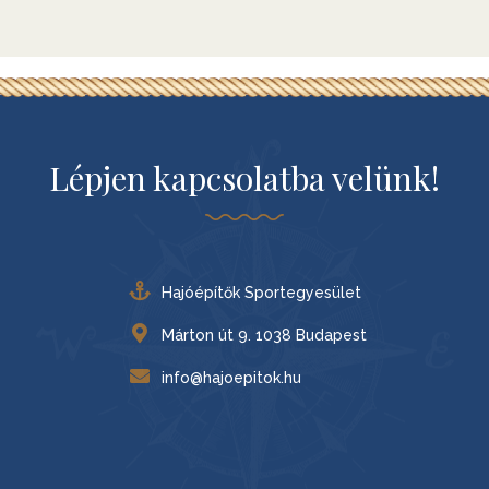
Lépjen kapcsolatba velünk!
Hajóépítők Sportegyesület
Márton út 9. 1038 Budapest
info@hajoepitok.hu