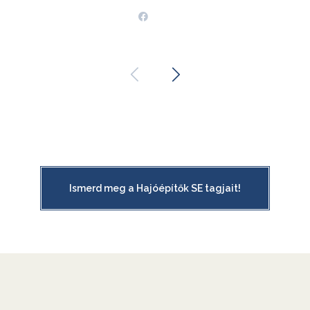
Ismerd meg a Hajóépítők SE tagjait!