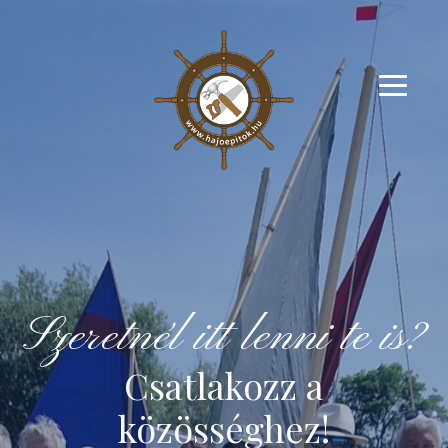
Szeretnél itt lenni te is?
Üdvözlet!
Amatőr Hajóépítők
Csatlakozz a
közösséghez!
Közössége