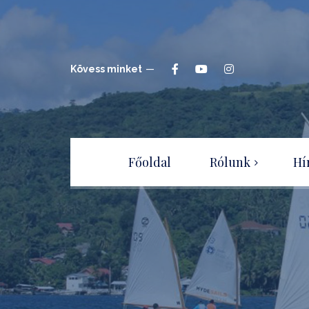
Kövess minket
Főoldal
Rólunk
Hí
Hajóépítők Sportegyesület
Csatlakozz a
Sportegyesülethez!
Adatvédelmi irányelvek –
tájékoztató