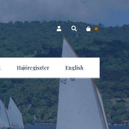
0
t
Hajóregiszter
English