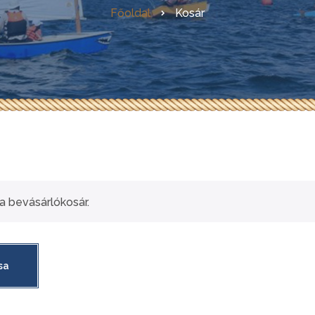
Főoldal
Kosár
Az első magyarországi GIS
Evezőkészítés házilag
LadiX – az ideális
horgászcsónak
Skin-on-frame hajók
építése
RebelCat
a bevásárlókosár.
Az első hazai OZGoose
építése
sa
Egy OZ Racer RV építése
Kanadai lécpalánkolt kenu