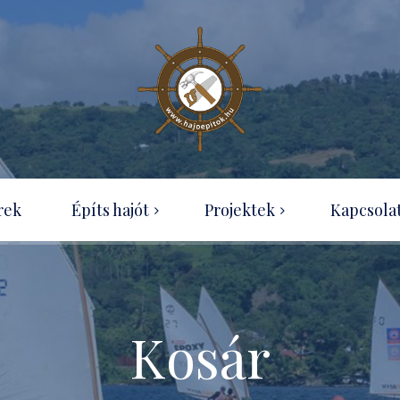
Wood-canvas kenu
rek
Építs hajót
Projektek
Kapcsola
OZ Racer
Hajótípusok
Ness Boat projekt
Útmutatók rendelése
Optimist építése házilag
Tudásbázis
Kosár
SecPerc kenu – projekt
Ingyenesen letölthető
építési útmutatók
Eureka 155 projekt