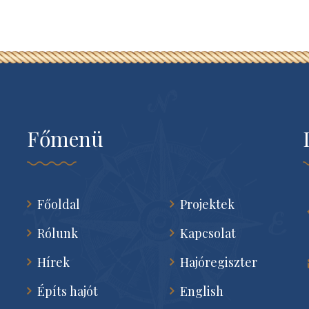
építése
Egy Melonseed Skiff építése
Smaragdbogár
Főmenü
Főoldal
Projektek
Rólunk
Kapcsolat
Hírek
Hajóregiszter
Építs hajót
English