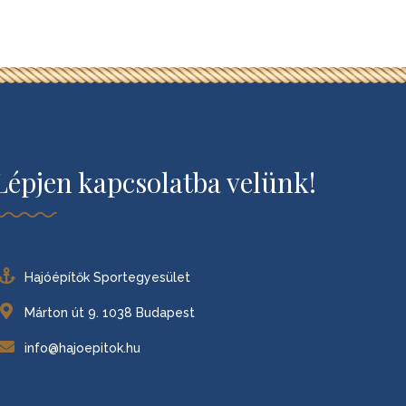
Lépjen kapcsolatba velünk!
Hajóépítők Sportegyesület
Márton út 9. 1038 Budapest
info@hajoepitok.hu