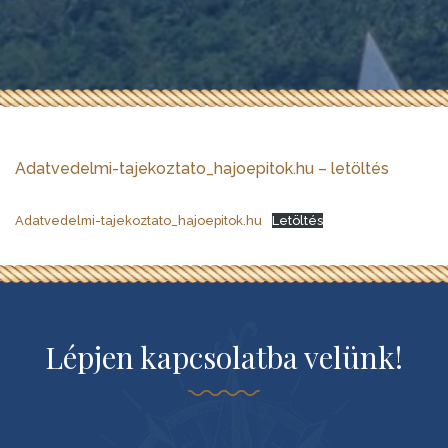
Adatvedelmi-tajekoztato_hajoepitok.hu – letöltés
Adatvedelmi-tajekoztato_hajoepitok.hu
Letöltés
Lépjen kapcsolatba velünk!