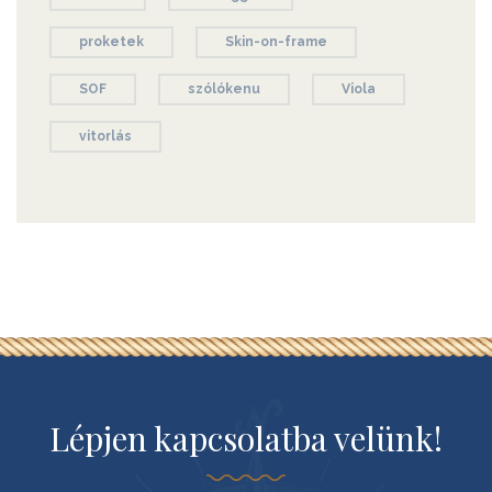
proketek
Skin-on-frame
SOF
szólókenu
Viola
vitorlás
Lépjen kapcsolatba velünk!