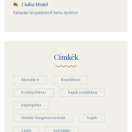
Csaba Mezei
Kanadai lécpalánkolt kenu építése
Címkék
Blondie 8
BoatShow
Erdélyi Péter
hajók szállítása
hajóépítés
ideális horgásuzcsónak
kajak
Ladix
outrigger