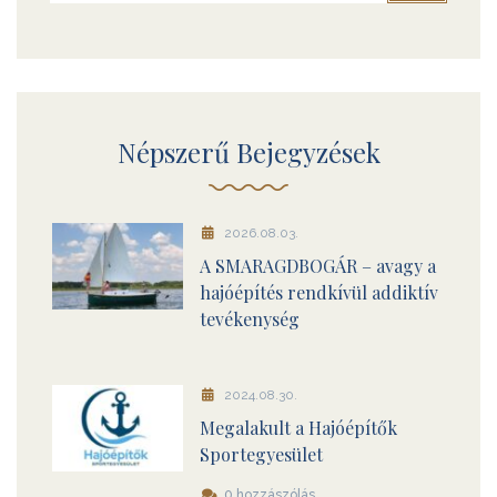
Népszerű Bejegyzések
2026.08.03.
A SMARAGDBOGÁR – avagy a
hajóépítés rendkívül addiktív
tevékenység
2024.08.30.
Megalakult a Hajóépítők
Sportegyesület
0 hozzászólás