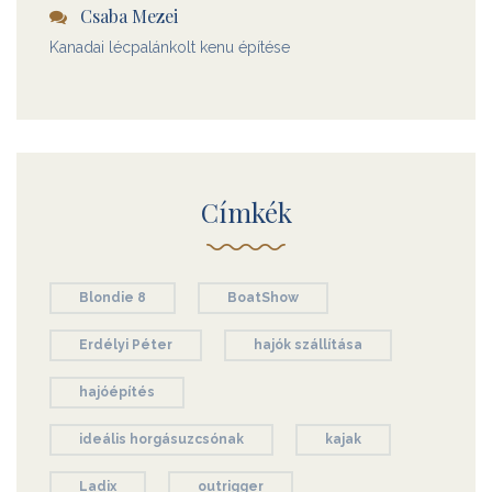
Csaba Mezei
Kanadai lécpalánkolt kenu építése
Címkék
Blondie 8
BoatShow
Erdélyi Péter
hajók szállítása
hajóépítés
ideális horgásuzcsónak
kajak
Ladix
outrigger