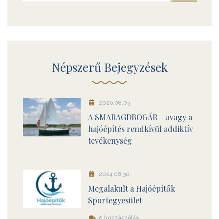
Népszerű Bejegyzések
2026.08.03.
A SMARAGDBOGÁR – avagy a
hajóépítés rendkívül addiktív
tevékenység
2024.08.30.
Megalakult a Hajóépítők
Sportegyesület
0 hozzászólás