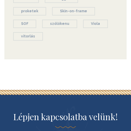
proketek
Skin-on-frame
SOF
szólókenu
Viola
vitorlás
Lépjen kapcsolatba velünk!