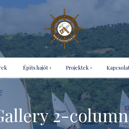
Wood-canvas kenu
rek
Építs hajót
Projektek
Kapcsola
OZ Racer
Hajótípusok
Ness Boat projekt
Útmutatók rendelése
Optimist építése házilag
Tudásbázis
Gallery 2-column
SecPerc kenu – projekt
Ingyenesen letölthető
építési útmutatók
Eureka 155 projekt