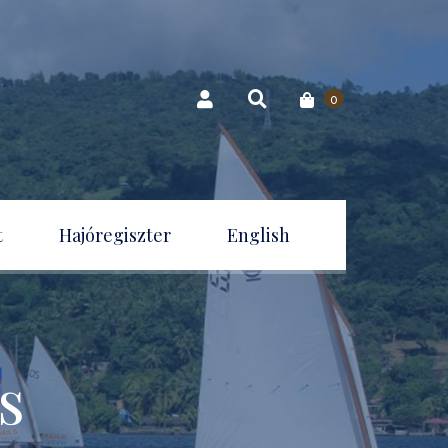
0
t
Hajóregiszter
English
s