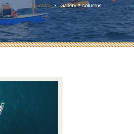
Főoldal
Gallery 2-columns
Az első magyarországi GIS
Evezőkészítés házilag
LadiX – az ideális
horgászcsónak
Skin-on-frame hajók
építése
RebelCat
Az első hazai OZGoose
építése
Egy OZ Racer RV építése
Kanadai lécpalánkolt kenu