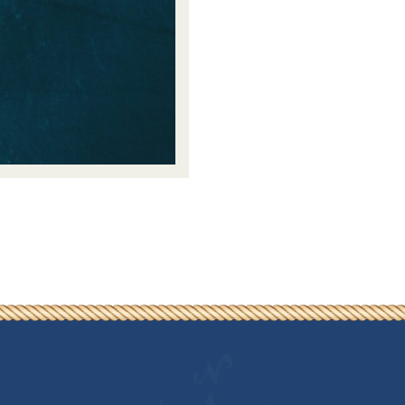
építése
Egy Melonseed Skiff építése
Smaragdbogár