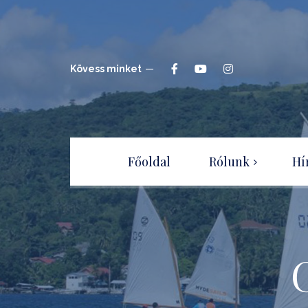
Kövess minket
Főoldal
Rólunk
Hí
Hajóépítők Sportegyesület
Csatlakozz a
Sportegyesülethez!
Adatvédelmi irányelvek –
tájékoztató