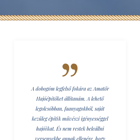
A dobogóm legfelső fokára az Amatőr
Hajóépítőket állítanám. A lehető
legolcsóbban, faanyagokból, saját
kezűleg építik művészi igényességgel
hajóikat. És nem restek beleállni
versenyekbe annak ellenére, hogy