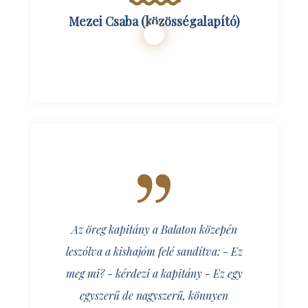
Mezei Csaba (közösségalapító)
Az öreg kapitány a Balaton közepén
leszólva a kishajóm felé sandítva: - Ez
meg mi? - kérdezi a kapitány - Ez egy
egyszerű de nagyszerű, könnyen