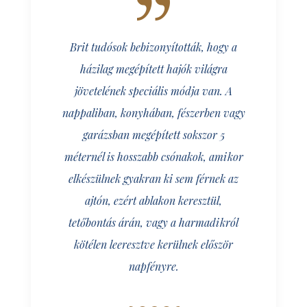
Brit tudósok bebizonyították, hogy a
házilag megépített hajók világra
jövetelének speciális módja van. A
nappaliban, konyhában, fészerben vagy
garázsban megépített sokszor 5
méternél is hosszabb csónakok, amikor
elkészülnek gyakran ki sem férnek az
ajtón, ezért ablakon keresztül,
tetőbontás árán, vagy a harmadikról
kötélen leeresztve kerülnek először
napfényre.