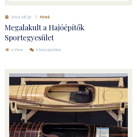
2024.08.30.
Hírek
Megalakult a Hajóépítők
Sportegyesület
1 View
0 hozzászólás