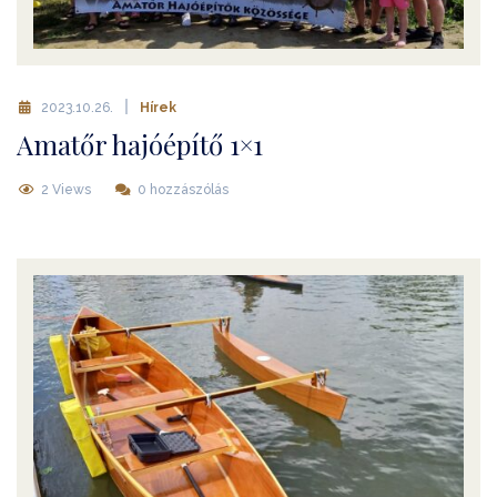
2023.10.26.
Hírek
Amatőr hajóépítő 1×1
2 Views
0 hozzászólás