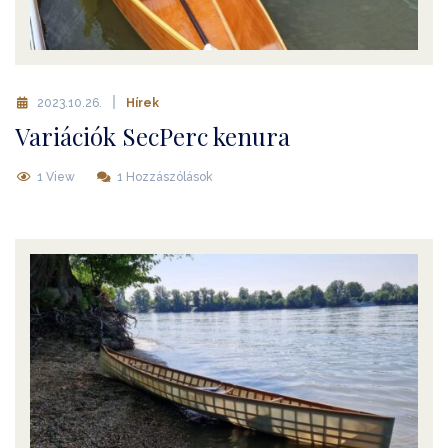
2023.10.26.
Hírek
Variációk SecPerc kenura
1 View
1 Hozzászólások