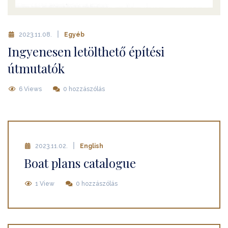
2023.11.08.
Egyéb
Ingyenesen letölthető építési
útmutatók
6 Views
0 hozzászólás
2023.11.02.
English
Boat plans catalogue
1 View
0 hozzászólás