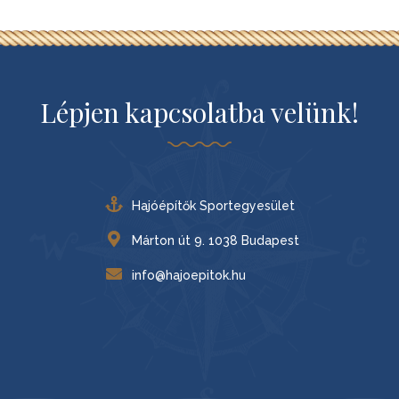
Lépjen kapcsolatba velünk!
Hajóépítők Sportegyesület
Márton út 9. 1038 Budapest
info@hajoepitok.hu