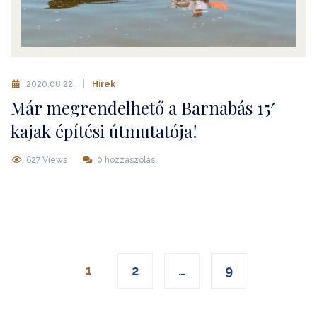
2020.08.22.
Hírek
Már megrendelhető a Barnabás 15′
kajak építési útmutatója!
627 Views
0 hozzászólás
Posts
1
2
…
9
navigation