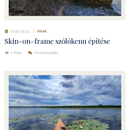
2022.04.21.
Hírek
Skin-on-frame szólókenu építése
1 View
0 hozzászólás