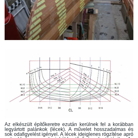
Az elkészült építőkeretre ezután kerülnek fel a korábban
legyártott palánkok (lécek). A művelet hosszadalmas és
sok odafigyelést igényel. A lécek ideiglenes rögzítése apró