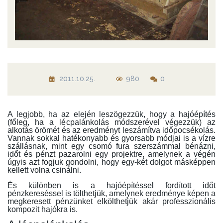
2011.10.25.
980
0
A legjobb, ha az elején leszögezzük, hogy a hajóépítés
(főleg, ha a lécpalánkolás módszerével végezzük) az
alkotás örömét és az eredményt leszámítva időpocsékolás.
Vannak sokkal hatékonyabb és gyorsabb módjai is a vízre
szállásnak, mint egy csomó fura szerszámmal bénázni,
időt és pénzt pazarolni egy projektre, amelynek a végén
úgyis azt fogjuk gondolni, hogy egy-két dolgot másképpen
kellett volna csinálni.
És különben is a hajóépítéssel fordított időt
pénzkereséssel is tölthetjük, amelynek eredménye képen a
megkeresett pénzünket elkölthetjük akár professzionális
kompozit hajókra is.