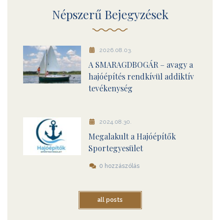
Népszerű Bejegyzések
2026.08.03.
A SMARAGDBOGÁR – avagy a
hajóépítés rendkívül addiktív
tevékenység
2024.08.30.
Megalakult a Hajóépítők
Sportegyesület
0 hozzászólás
all posts