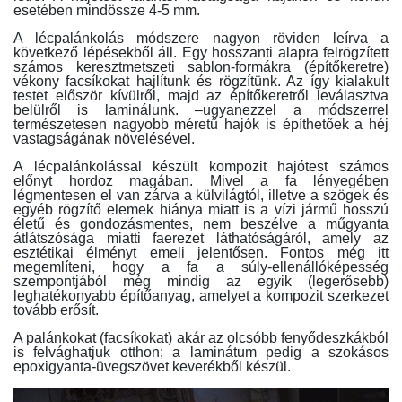
esetében mindössze 4-5 mm.
A lécpalánkolás módszere nagyon röviden leírva a
következő lépésekből áll. Egy hosszanti alapra felrögzített
számos keresztmetszeti sablon-formákra (építőkeretre)
vékony facsíkokat hajlítunk és rögzítünk. Az így kialakult
testet először kívülről, majd az építőkeretről leválasztva
belülről is laminálunk. –ugyanezzel a módszerrel
természetesen nagyobb méretű hajók is építhetőek a héj
vastagságának növelésével.
A lécpalánkolással készült kompozit hajótest számos
előnyt hordoz magában. Mivel a fa lényegében
légmentesen el van zárva a külvilágtól, illetve a szögek és
egyéb rögzítő elemek hiánya miatt is a vízi jármű hosszú
életű és gondozásmentes, nem beszélve a műgyanta
átlátszósága miatti faerezet láthatóságáról, amely az
esztétikai élményt emeli jelentősen. Fontos még itt
megemlíteni, hogy a fa a súly-ellenállóképesség
szempontjából még mindig az egyik (legerősebb)
leghatékonyabb építőanyag, amelyet a kompozit szerkezet
tovább erősít.
A palánkokat (facsíkokat) akár az olcsóbb fenyődeszkákból
is felvághatjuk otthon; a laminátum pedig a szokásos
epoxigyanta-üvegszövet keverékből készül.