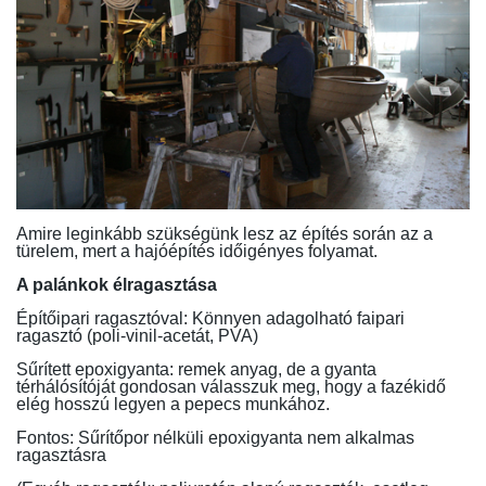
Amire leginkább szükségünk lesz az építés során az a
türelem, mert a hajóépítés időigényes folyamat.
A palánkok élragasztása
Építőipari ragasztóval: Könnyen adagolható faipari
ragasztó (poli-vinil-acetát, PVA)
Sűrített epoxigyanta: remek anyag, de a gyanta
térhálósítóját gondosan válasszuk meg, hogy a fazékidő
elég hosszú legyen a pepecs munkához.
Fontos: Sűrítőpor nélküli epoxigyanta nem alkalmas
ragasztásra