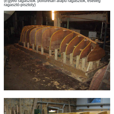
(Egyéb ragasztók: poliuretán alapú ragasztók, esetleg
ragasztó-pisztoly)