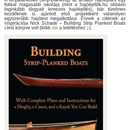
fokkal magasabb iskolája (mint a hajóépítők.hu oldalon
leginkább tárgyalt lemezes hajóépítés), bár türelmes
kezdőknek is ajánlott első projektként valamilyen
egyszerűbb hajótest megalkotása. Ennek a cikknek az
inspirációja Nick Schade – Building Strip Planked Boats
című könyve volt (klikk
ide
a letöltéshez ;-).