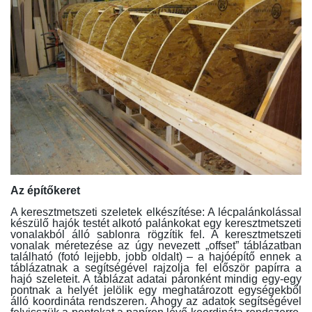
Az építőkeret
A keresztmetszeti szeletek elkészítése: A lécpalánkolással
készülő hajók testét alkotó palánkokat egy keresztmetszeti
vonalakból álló sablonra rögzítik fel. A keresztmetszeti
vonalak méretezése az úgy nevezett „offset” táblázatban
található (fotó lejjebb, jobb oldalt) – a hajóépítő ennek a
táblázatnak a segítségével rajzolja fel először papírra a
hajó szeleteit. A táblázat adatai páronként mindig egy-egy
pontnak a helyét jelölik egy meghatározott egységekből
álló koordináta rendszeren. Ahogy az adatok segítségével