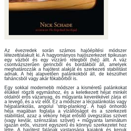
Az évezredek során számos hajóépítési módszer
létezett/alakult ki. A hagyományos hajószerkezet tipikusan
egy vázból és egy vízzáró rétegből (héj) állt. A váz
csontvázszerűen gerincből és bordákból áll, amelyek
meghatározzák a hajótest alakját és szerkezeti stabilitást
adnak. A héj alapvetően palánkokból áll, de készülhet
faháncsból vagy akár fókabőrből is.
Egy sokkal modernebb módszer a kisméretű palánkokat
élükkel rögzíti egymáshoz, és a keletkezett héjat minkét
oldalról erős vázanyag, és műgyanta keverékével zárja el
a levegő, és a víz elől. Ez a módszer a lécpalánkolás vagy
héjpalánkolás, angolul ’strip-planking’. A hajó önhordó
héja magában foglalja a vízállóságot és a szerkezeti
stabilitást, azaz a vékony héjat erősítő üvegszálas szövet
(vagy kevlár, szénszálas szövet) + műgyanta laminátum
igazán erős, viszont egyszerű és könnyű szerkezetet hoz
létre. A hajótest falának vastagsága kajakok és kenuk