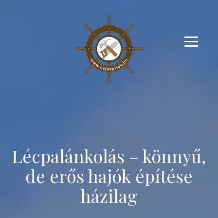
Lécpalánkolás – könnyű,
de erős hajók építése
házilag