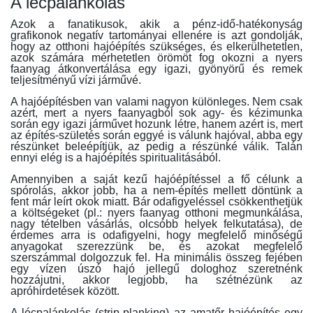
A lécpalánkolás
Azok a fanatikusok, akik a pénz-idő-hatékonyság
grafikonok negatív tartományai ellenére is azt gondolják,
hogy az otthoni hajóépítés szükséges, és elkerülhetetlen,
azok számára mérhetetlen örömöt fog okozni a nyers
faanyag átkonvertálása egy igazi, gyönyörű és remek
teljesítményű vízi járművé.
A hajóépítésben van valami nagyon különleges. Nem csak
azért, mert a nyers faanyagból sok agy- és kézimunka
során egy igazi járművet hozunk létre, hanem azért is, mert
az építés-születés során eggyé is válunk hajóval, abba egy
részünket beleépítjük, az pedig a részünké válik. Talán
ennyi elég is a hajóépítés spiritualitásából.
Amennyiben a saját kezű hajóépítéssel a fő célunk a
spórolás, akkor jobb, ha a nem-építés mellett döntünk a
fent már leírt okok miatt. Bár odafigyeléssel csökkenthetjük
a költségeket (pl.: nyers faanyag otthoni megmunkálása,
nagy tételben vásárlás, olcsóbb helyek felkutatása), de
érdemes arra is odafigyelni, hogy megfelelő minőségű
anyagokat szerezzünk be, és azokat megfelelő
szerszámmal dolgozzuk fel. Ha minimális összeg fejében
egy vízen úszó hajó jellegű dologhoz szeretnénk
hozzájutni, akkor legjobb, ha szétnézünk az
apróhirdetések között.
A lécpalánkolás (strip-planking) az amatőr hajóépítés egy