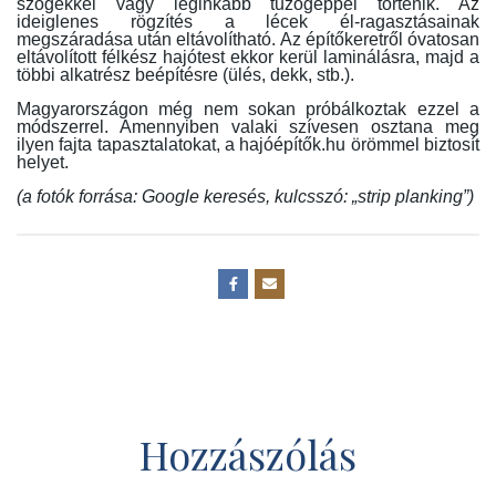
szögekkel vagy leginkább tűzőgéppel történik. Az
ideiglenes rögzítés a lécek él-ragasztásainak
megszáradása után eltávolítható. Az építőkeretről óvatosan
eltávolított félkész hajótest ekkor kerül laminálásra, majd a
többi alkatrész beépítésre (ülés, dekk, stb.).
Magyarországon még nem sokan próbálkoztak ezzel a
módszerrel. Amennyiben valaki szívesen osztana meg
ilyen fajta tapasztalatokat, a hajóépítők.hu örömmel biztosít
helyet.
(a fotók forrása: Google keresés, kulcsszó: „strip planking”)
Hozzászólás