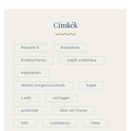
Címkék
Blondie 8
BoatShow
Erdélyi Péter
hajók szállítása
hajóépítés
ideális horgásuzcsónak
kajak
Ladix
outrigger
proketek
Skin-on-frame
SOF
szólókenu
Viola