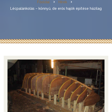
Főoldal
Hírek
Lécpalánkolás – könnyű, de erős hajók építése házilag