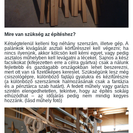
Mire van szükség az építéshez?
Kétségtelenül kelleni fog néhány szerszám, illetve gép. A
palánkok kivágását asztali körfűrésszel kell végezni; ha
nincs ilyenünk, akkor kölcsön kell kérni egyet, vagy pedig
asztalos műhelyben kell levágatni a léceket. Sajnos a kész
facsíkokat (kifejezetten erre a célra gyártva) csak a nálunk
fejlettebb és gazdagabb országokban lehet beszerezni,
mert ott van rá fizetőképes kereslet. Szükségünk lesz még
csiszológépre, különböző fajtájú gyalukra és kézifűrészre
(a különböző szerszámok halmozásának csak a fantázia
és a pénztárca szab határt). A fedett műhely vagy garázs
szintén elengedhetetlen, tekintve, hogy az építés sokáig
elhúzódhat – az időjárás pedig nem mindig kegyes
hozzánk. (lásd műhely fotó)