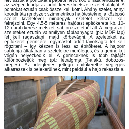
felvisszük a pontokat a papíron lévő koordináta rendszerre,
az szépen kiadja az adott keresztmetszeti szelet alakját. A
pontokat ezután csak össze kell kötni. Ahány szelet, annyi
koordináta rendszer; szimmetrikus hajótesteknél a középső
szelet kivételével mindegyik szeletet kétszer kell
felrajzolni. Egy 4,5-5 méteres hajótest építőkerete kb. 10-
12 darab keresztmetszeti sablon-szeletből áll. A megrajzolt
szeleteket ezután valamilyen táblaanyagra (pl.: MDF lap)
fel kell ragasztani, majd körbevágni. A szeleteket az
építőkeret gerincére, egymástól adott távolságra fel kell
rögzíteni – így készen is lesz az építőkeret. A hajóorr
sablonja általában a szeletekre merőleges, és a gerinc két
végén helyezkedik el. A gerinceknek is több fajtáját
különböztetjük meg (pl.: létraforma, T-alakú, dobozos-
üreges). Az ideiglenes jellegű építőkeretbe végleges
alkatrészek is belekerülnek, mint például a hajó rekeszfala.