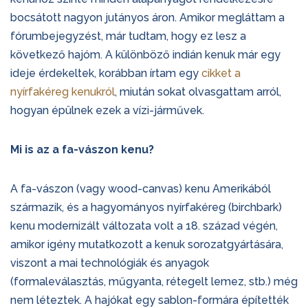
bocsátott nagyon jutányos áron. Amikor megláttam a
fórumbejegyzést, már tudtam, hogy ez lesz a
következő hajóm. A különböző indián kenuk már egy
ideje érdekeltek, korábban írtam egy
cikket a
nyírfakéreg kenukról
, miután sokat olvasgattam arról,
hogyan épülnek ezek a vízi-járművek.
Mi is az a fa-vászon kenu?
A fa-vászon (vagy wood-canvas) kenu Amerikából
származik, és a hagyományos nyírfakéreg (birchbark)
kenu modernizált változata volt a 18. század végén,
amikor igény mutatkozott a kenuk sorozatgyártására,
viszont a mai technológiák és anyagok
(formaleválasztás, műgyanta, rétegelt lemez, stb.) még
nem léteztek. A hajókat egy sablon-formára építették