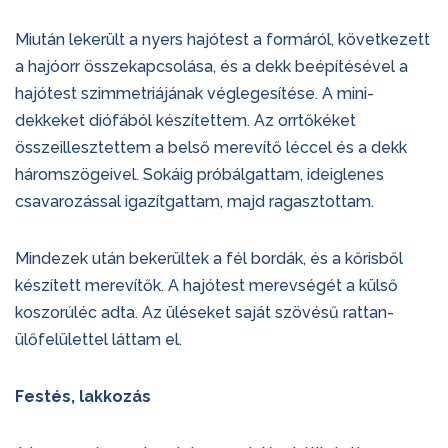
Miután lekerült a nyers hajótest a formáról, következett
a hajóorr összekapcsolása, és a dekk beépítésével a
hajótest szimmetriájának véglegesítése. A mini-
dekkeket diófából készítettem. Az orrtőkéket
összeillesztettem a belső merevítő léccel és a dekk
háromszögeivel. Sokáig próbálgattam, ideiglenes
csavarozással igazítgattam, majd ragasztottam.
Mindezek után bekerültek a fél bordák, és a kőrisből
készített merevítők. A hajótest merevségét a külső
koszorúléc adta. Az üléseket saját szövésű rattan-
ülőfelülettel láttam el.
Festés, lakkozás