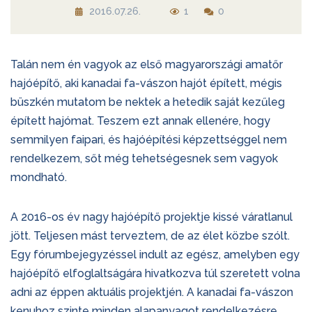
2016.07.26.
1
0
Talán nem én vagyok az első magyarországi amatőr
hajóépítő, aki kanadai fa-vászon hajót épített, mégis
büszkén mutatom be nektek a hetedik saját kezűleg
épített hajómat. Teszem ezt annak ellenére, hogy
semmilyen faipari, és hajóépítési képzettséggel nem
rendelkezem, sőt még tehetségesnek sem vagyok
mondható.
A 2016-os év nagy hajóépítő projektje kissé váratlanul
jött. Teljesen mást terveztem, de az élet közbe szólt.
Egy fórumbejegyzéssel indult az egész, amelyben egy
hajóépítő elfoglaltságára hivatkozva túl szeretett volna
adni az éppen aktuális projektjén. A kanadai fa-vászon
kenuhoz szinte minden alapanyagot rendelkezésre