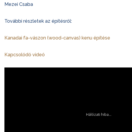
Mezei Csaba
További részletek az építésről:
Kanadai fa-vászon (wood-canvas) kenu építése
Kapcsolódó videó