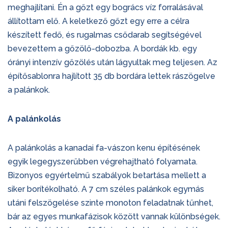
meghajlítani. Én a gőzt egy bogrács víz forralásával
állítottam elő. A keletkező gőzt egy erre a célra
készített fedő, és rugalmas csődarab segítségével
bevezettem a gőzölő-dobozba. A bordák kb. egy
órányi intenzív gőzölés után lágyultak meg teljesen. Az
építősablonra hajlított 35 db bordára lettek rászögelve
a palánkok.
A palánkolás
A palánkolás a kanadai fa-vászon kenu építésének
egyik legegyszerűbben végrehajtható folyamata.
Bizonyos egyértelmű szabályok betartása mellett a
siker borítékolható. A 7 cm széles palánkok egymás
utáni felszögelése szinte monoton feladatnak tűnhet,
bár az egyes munkafázisok között vannak különbségek.