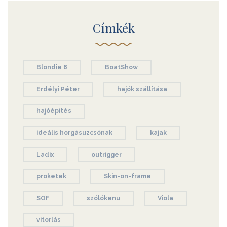
Címkék
Blondie 8
BoatShow
Erdélyi Péter
hajók szállítása
hajóépítés
ideális horgásuzcsónak
kajak
Ladix
outrigger
proketek
Skin-on-frame
SOF
szólókenu
Viola
vitorlás