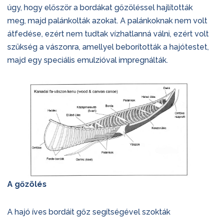
úgy, hogy először a bordákat gőzöléssel hajlították
meg, majd palánkolták azokat. A palánkoknak nem volt
átfedése, ezért nem tudtak vízhatlanná válni, ezért volt
szükség a vászonra, amellyel beborították a hajótestet,
majd egy speciális emulzióval impregnálták.
A gőzölés
A hajó íves bordáit gőz segítségével szokták