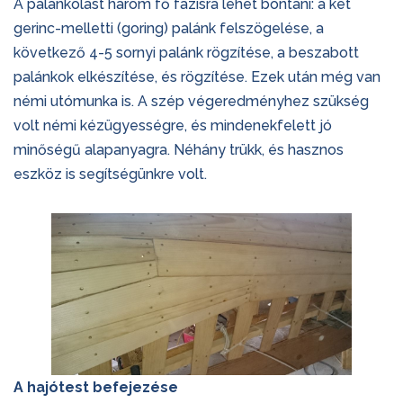
A palánkolást három fő fázisra lehet bontani: a két
gerinc-melletti (goring) palánk felszögelése, a
következő 4-5 sornyi palánk rögzítése, a beszabott
palánkok elkészítése, és rögzítése. Ezek után még van
némi utómunka is. A szép végeredményhez szükség
volt némi kézügyességre, és mindenekfelett jó
minőségű alapanyagra. Néhány trükk, és hasznos
eszköz is segítségünkre volt.
A hajótest befejezése