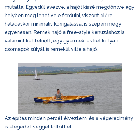
mutatta. Egyedül evezve, a hajót kissé megdöntve egy
helyben meg lehet vele fordulni, viszont előre
haladáskor minimális korrigálással is szépen megy
egyenesen. Remek hajó a free-style kenuzáshoz is
valamint két felnőtt, egy gyermek, és két kutya +
csomagok súlyát is remekül vitte a hajó.
Az építés minden percét élveztem, és a végeredmény
is elégedettséggel töltött el.