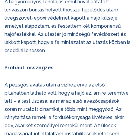
A hagyományos, lenolajas emulzióval átitatott
lenvászon borítás helyett (hosszú tépelődés után)
üvegszövet-epoxi védelmet kapott a hajó külseje,
amelyet alapoztam, és festettem két komponensű
hajófestékkel. Az utastér jó minőségű favédőszert és
lakkott kapott, hogy a fa mintázatát az utazás közben is
csodálni lehessen.
Próbaút, összegzés
A pezsgős avatás után a vízhez érve az első
pillanatban látható volt, hogy a hajó az, amire teremtve
lett – a test úszása, és már az első evezőcsapások
során mutatott dinamikája több, mint meggyőző. Az
iránytartása remek, a fordulékonysága kivételes, akár
egy, akár két személlyel remekül ment. Az ülések
magasságát jól eltaláltam, instabilitásnak jelét sem