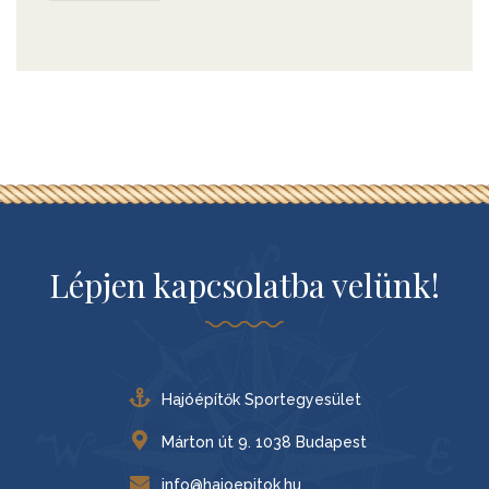
Lépjen kapcsolatba velünk!
Hajóépítők Sportegyesület
Márton út 9. 1038 Budapest
info@hajoepitok.hu