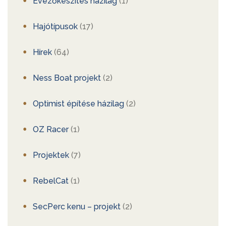
Evezőkészítés házilag
(1)
Hajótípusok
(17)
Hírek
(64)
Ness Boat projekt
(2)
Optimist építése házilag
(2)
OZ Racer
(1)
Projektek
(7)
RebelCat
(1)
SecPerc kenu – projekt
(2)