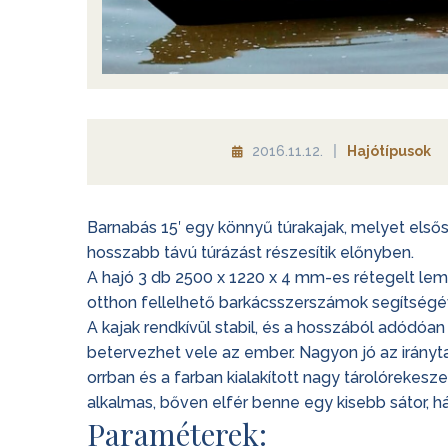
2016.11.12.
Hajótípusok
Barnabás 15′ egy könnyű túrakajak, melyet első
hosszabb távú túrázást részesítik előnyben.
A hajó 3 db 2500 x 1220 x 4 mm-es rétegelt lem
otthon fellelhető barkácsszerszámok segítségéve
A kajak rendkívül stabil, és a hosszából adódóan
betervezhet vele az ember. Nagyon jó az irányt
orrban és a farban kialakított nagy tárolórekes
alkalmas, bőven elfér benne egy kisebb sátor, h
Paraméterek: