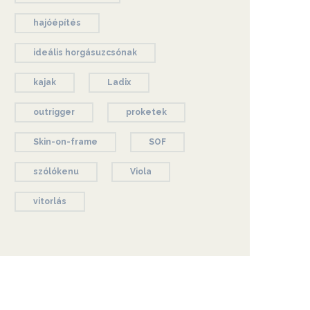
hajóépítés
ideális horgásuzcsónak
kajak
Ladix
outrigger
proketek
Skin-on-frame
SOF
szólókenu
Viola
vitorlás