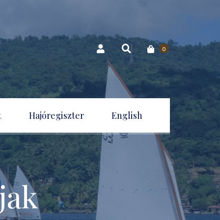
0
t
Hajóregiszter
English
jak