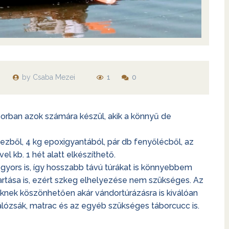
építése
Egy Melonseed Skiff építése
Smaragdbogár
by
Csaba Mezei
1
0
sorban azok számára készül, akik a könnyű de
ezből, 4 kg epoxigyantából, pár db fenyőlécből, az
l kb. 1 hét alatt elkészíthető.
 gyors is, így hosszabb távú túrákat is könnyebbem
artása is, ezért szkeg elhelyezése nem szükséges. Az
zeknek köszönhetően akár vándortúrázásra is kiválóan
álózsák, matrac és az egyéb szükséges táborcucc is.