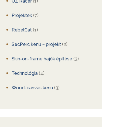
OZ Racer
(1)
Projektek
(7)
RebelCat
(1)
SecPerc kenu – projekt
(2)
Skin-on-frame hajók építése
(3)
Technológia
(4)
Wood-canvas kenu
(3)