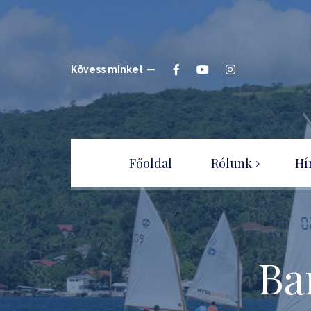
Kövess minket
Főoldal
Rólunk
Hí
Hajóépítők Sportegyesület
Csatlakozz a
Sportegyesülethez!
Ba
Adatvédelmi irányelvek –
tájékoztató