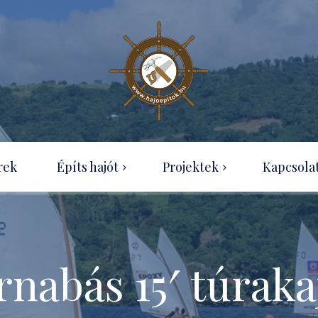
Wood-canvas kenu
rek
Építs hajót
Projektek
Kapcsola
OZ Racer
Hajótípusok
Ness Boat projekt
Útmutatók rendelése
Optimist építése házilag
Tudásbázis
rnabás 15′ túraka
SecPerc kenu – projekt
Ingyenesen letölthető
építési útmutatók
Eureka 155 projekt