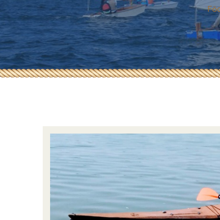
ÁSZF
Főo