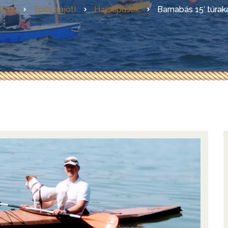
ldal
Építs hajót!
Hajótípusok
Barnabás 15′ túrak
Az első magyarországi GIS
Evezőkészítés házilag
LadiX – az ideális
horgászcsónak
Skin-on-frame hajók
építése
RebelCat
Az első hazai OZGoose
építése
Egy OZ Racer RV építése
Kanadai lécpalánkolt kenu