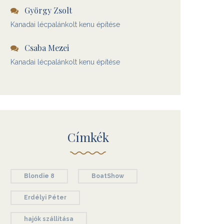
György Zsolt
Kanadai lécpalánkolt kenu építése
Csaba Mezei
Kanadai lécpalánkolt kenu építése
Címkék
Blondie 8
BoatShow
Erdélyi Péter
hajók szállítása