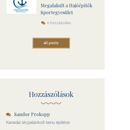
Megalakult a Hajóépítők
Sportegyesület
0 hozzászólás
all posts
Hozzászólások
Sandor Prokopp
Kanadai lécpalánkolt kenu építése