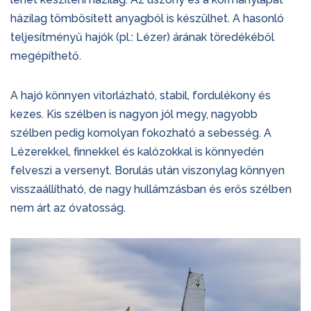
házilag tömbösített anyagból is készülhet. A hasonló
teljesítményű hajók (pl.: Lézer) árának töredékéből
megépíthető.
A hajó könnyen vitorlázható, stabil, fordulékony és
kezes. Kis szélben is nagyon jól megy, nagyobb
szélben pedig komolyan fokozható a sebesség. A
Lézerekkel, finnekkel és kalózokkal is könnyedén
felveszi a versenyt. Borulás után viszonylag könnyen
visszaállítható, de nagy hullámzásban és erős szélben
nem árt az óvatosság.