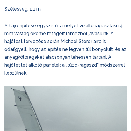
Szélesség: 1,1 m
A hajó építése egyszerű, amelyet vízálló ragasztású 4
mm vastag okomé rétegelt lemezből javaslunk. A
hajótest tervezése során Michael Storer arra is
odafigyelt, hogy az építés ne legyen túl bonyolult, és az
anyagköltségeket alacsonyan lehessen tartani. A
hajótestet alkotó panelek a „tűzd-ragaszd” módszerrel
készülnek.