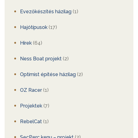
Evezőkészítés házilag
(1)
Hajótípusok
(17)
Hírek
(64)
Ness Boat projekt
(2)
Optimist építése házilag
(2)
OZ Racer
(1)
Projektek
(7)
RebelCat
(1)
SecPerc kenu – projekt
(2)