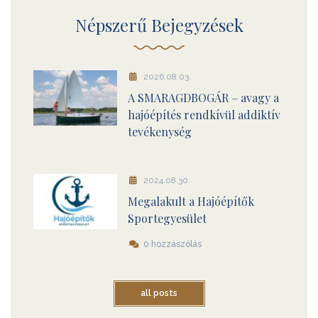
Népszerű Bejegyzések
2026.08.03.
A SMARAGDBOGÁR – avagy a
hajóépítés rendkívül addiktív
tevékenység
2024.08.30.
Megalakult a Hajóépítők
Sportegyesület
0 hozzászólás
all posts