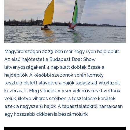
Magyarországon 2023-ban már négy ilyen hajó épült.
Az első hajótestet a Budapest Boat Show
látványosságaként 4 nap alatt dobták össze a
hajóépítők. A későbbi szezonok során komoly
teszteknek lett alávetve a hajók tapasztalt vitorlázók
kezei alatt. Még vitorlás-versenyeken is részt vettünk
velük, illetve viharos szélben is tesztelésre kerültek
ezek a nagyszerű hajók. A tapasztalatokról hamarosan
egy hosszabb cikkben is beszámolunk.