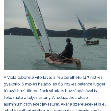
A Viola többféle vitorlával is felszerelhető (4,7 m2-es
gyakorló, 6 m2-es haladó, és 6,3 m2-es balance lugger
túrázáshoz), illetve fock vitorla is hozzáadásával is
fokozható a teljesítmény. A rudazathoz olcsó
alumínium csöveket javaslunk. Akár a szerelékeket is el
lehet készíteni házilag. Az uszony és a kormánylapát