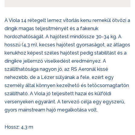
A Viola 14 rétegelt lemez vitorlás kenu remekül ötvözi a
dingik magas teljesítményét és a fakenuk
hordozhatóságát. A hajótest mindössze 30-34 kg. A
hosszú (4,3 m), kecses hajótest gyorsaságot, az átlagos
kenukhoz képest széles hajótest pedig stabilitást és a
dingikre jellemző viselkedést eredményez. A
szállíthatósága nagyon jó, az RS Aeronál kissé
nehezebb, de a Lézer súlyának a fele, ezért egy
személy által könnyen kezelhető és tetőcsomagtartón
szállítható. A Viola jó teljesített hazai és külföldi
versenyeken egyaránt. A tervező célja egy egyszerű,
gyors mainstream hajó megalkotása volt.
Hossz: 4,3 m