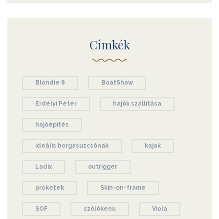
Címkék
Blondie 8
BoatShow
Erdélyi Péter
hajók szállítása
hajóépítés
ideális horgásuzcsónak
kajak
Ladix
outrigger
proketek
Skin-on-frame
SOF
szólókenu
Viola