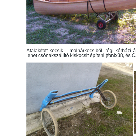
Átalakított kocsik – molnárkocsiból, régi kórházi
lehet csónakszállító kiskocsit építeni (fonix38, és C