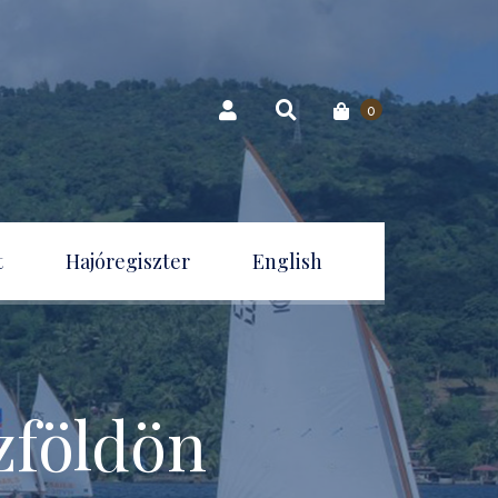
0
t
Hajóregiszter
English
azföldön