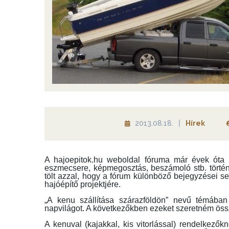
2013.08.18.
Hírek
A hajoepitok.hu weboldal fóruma már évek óta
eszmecsere, képmegosztás, beszámoló stb. történ
tölt azzal, hogy a fórum különböző bejegyzései segí
hajóépítő projektjére.
„A kenu szállítása szárazföldön” nevű témában
napvilágot. A következőkben ezeket szeretném össz
A kenuval (kajakkal, kis vitorlással) rendelkező