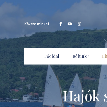
Kövess minket
Főoldal
Rólunk
Hí
Hajóépítők Sportegyesület
Csatlakozz a
Sportegyesülethez!
Hajók s
Adatvédelmi irányelvek –
tájékoztató