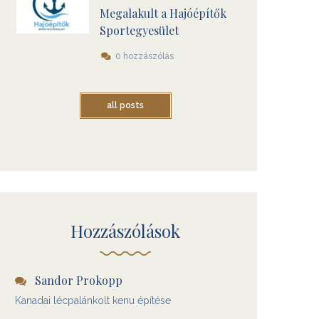
Megalakult a Hajóépítők
Sportegyesület
0 hozzászólás
all posts
Hozzászólások
Sandor Prokopp
Kanadai lécpalánkolt kenu építése