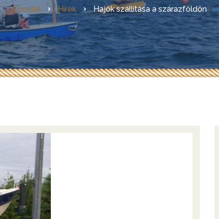
Főoldal
Hírek
Hajók szállítása a szárazföldön
Az első magyarországi GIS
Evezőkészítés házilag
LadiX – az ideális
horgászcsónak
Skin-on-frame hajók
építése
RebelCat
Az első hazai OZGoose
építése
Egy OZ Racer RV építése
Kanadai lécpalánkolt kenu