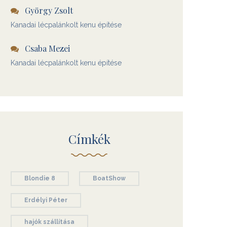
György Zsolt
Kanadai lécpalánkolt kenu építése
Csaba Mezei
Kanadai lécpalánkolt kenu építése
Címkék
Blondie 8
BoatShow
Erdélyi Péter
hajók szállítása