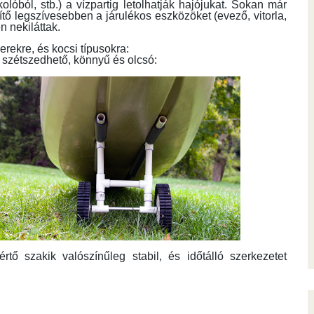
olóból, stb.) a vízpartig letolhatják hajójukat. Sokan már
ítő legszívesebben a járulékos eszközöket (evező, vitorla,
n nekiláttak.
rekre, és kocsi típusokra:
, szétszedhető, könnyű és olcsó:
tő szakik valószínűleg stabil, és időtálló szerkezetet