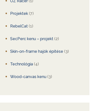
OZ Racer
(1)
Projektek
(7)
RebelCat
(1)
SecPerc kenu – projekt
(2)
Skin-on-frame hajók építése
(3)
Technológia
(4)
Wood-canvas kenu
(3)