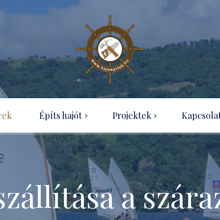
Wood-canvas kenu
rek
Építs hajót
Projektek
Kapcsola
OZ Racer
Hajótípusok
Ness Boat projekt
Útmutatók rendelése
Optimist építése házilag
Tudásbázis
zállítása a szár
SecPerc kenu – projekt
Ingyenesen letölthető
építési útmutatók
Eureka 155 projekt