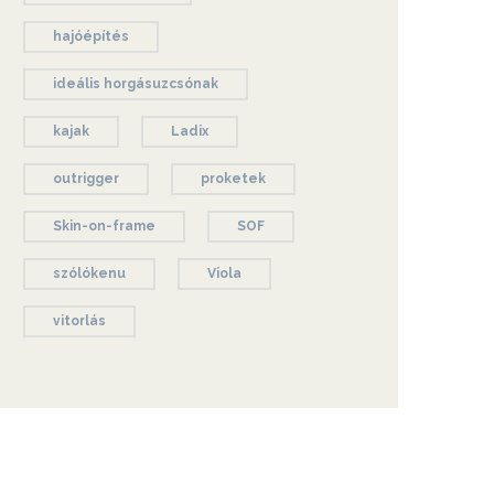
hajóépítés
ideális horgásuzcsónak
kajak
Ladix
outrigger
proketek
Skin-on-frame
SOF
szólókenu
Viola
vitorlás