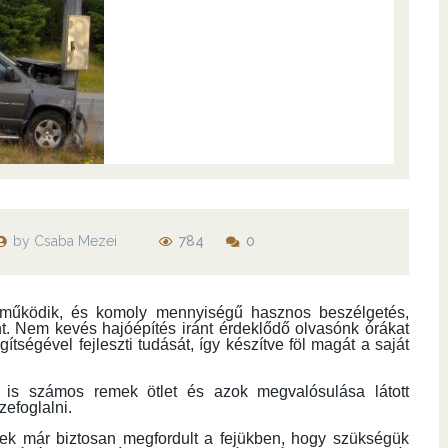
építése
Egy Melonseed Skiff építése
Smaragdbogár
by
Csaba Mezei
784
0
 működik, és komoly mennyiségű hasznos beszélgetés,
t. Nem kevés hajóépítés iránt érdeklődő olvasónk órákat
tségével fejleszti tudását, így készítve föl magát a saját
 is számos remek ötlet és azok megvalósulása látott
efoglalni.
knek már biztosan megfordult a fejükben, hogy szükségük