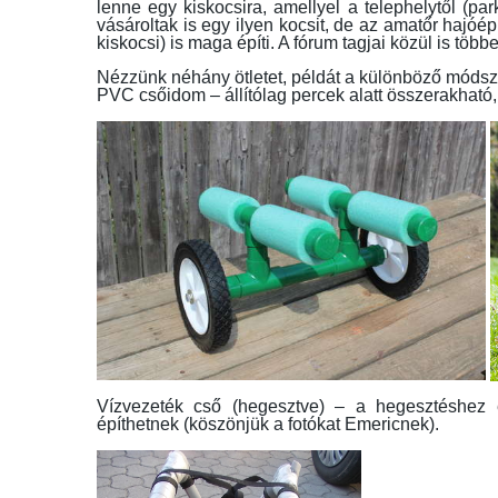
lenne egy kiskocsira, amellyel a telephelytől (park
vásároltak is egy ilyen kocsit, de az amatőr hajóép
kiskocsi) is maga építi. A fórum tagjai közül is többe
Nézzünk néhány ötletet, példát a különböző módsze
PVC csőidom – állítólag percek alatt összerakható
Vízvezeték cső (hegesztve) – a hegesztéshez ér
építhetnek (köszönjük a fotókat Emericnek).