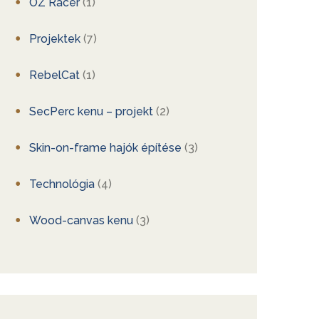
OZ Racer
(1)
Projektek
(7)
RebelCat
(1)
SecPerc kenu – projekt
(2)
Skin-on-frame hajók építése
(3)
Technológia
(4)
Wood-canvas kenu
(3)