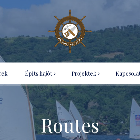
Wood-canvas kenu
rek
Építs hajót
Projektek
Kapcsola
OZ Racer
Hajótípusok
Ness Boat projekt
Útmutatók rendelése
Optimist építése házilag
Tudásbázis
Routes
SecPerc kenu – projekt
Ingyenesen letölthető
építési útmutatók
Eureka 155 projekt