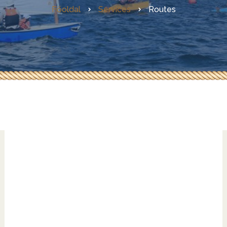
Főoldal
Services
Routes
Az első magyarországi GIS
Evezőkészítés házilag
LadiX – az ideális
horgászcsónak
Skin-on-frame hajók
építése
RebelCat
Az első hazai OZGoose
építése
Egy OZ Racer RV építése
Kanadai lécpalánkolt kenu