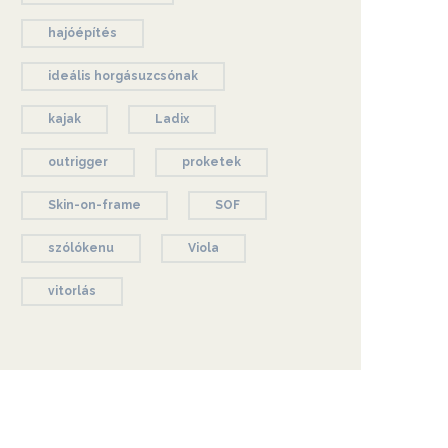
hajóépítés
ideális horgásuzcsónak
kajak
Ladix
outrigger
proketek
Skin-on-frame
SOF
szólókenu
Viola
vitorlás