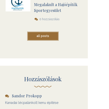
Megalakult a Hajóépítők
Sportegyesület
0 hozzászólás
all posts
Hozzászólások
Sandor Prokopp
Kanadai lécpalánkolt kenu építése