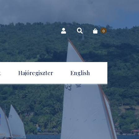
0
t
Hajóregiszter
English