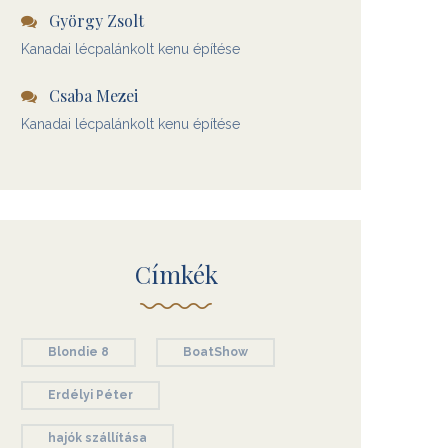
György Zsolt
Kanadai lécpalánkolt kenu építése
Csaba Mezei
Kanadai lécpalánkolt kenu építése
Címkék
Blondie 8
BoatShow
Erdélyi Péter
hajók szállítása