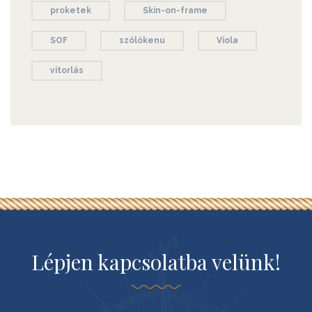
proketek
Skin-on-frame
SOF
szólókenu
Viola
vitorlás
Lépjen kapcsolatba velünk!