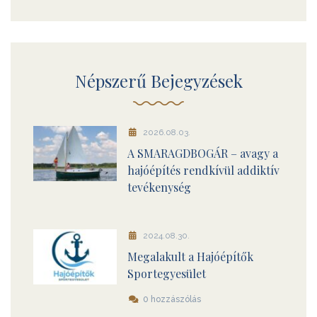
Népszerű Bejegyzések
2026.08.03.
A SMARAGDBOGÁR – avagy a
hajóépítés rendkívül addiktív
tevékenység
2024.08.30.
Megalakult a Hajóépítők
Sportegyesület
0 hozzászólás