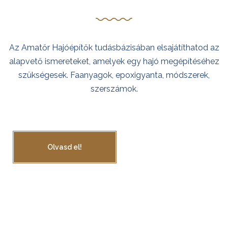
Hajóépítő Tudásbázist!
Az Amatőr Hajóépítők tudásbázisában elsajátíthatod az
alapvető ismereteket, amelyek egy hajó megépítéséhez
szükségesek. Faanyagok, epoxigyanta, módszerek,
szerszámok.
Olvasd el!