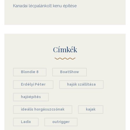
Kanadai lécpalánkolt kenu építése
Címkék
Blondie 8
BoatShow
Erdélyi Péter
hajók szállítása
hajóépítés
ideális horgásuzcsónak
kajak
Ladix
outrigger