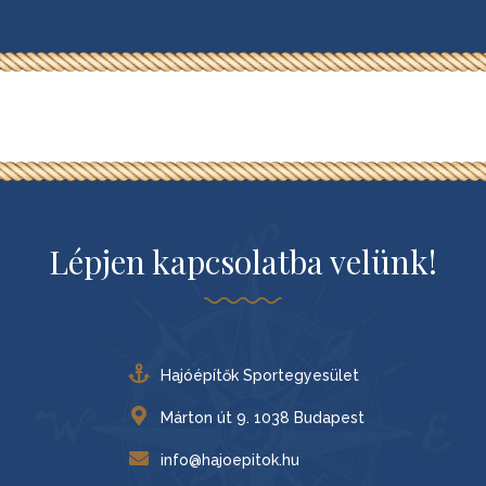
Lépjen kapcsolatba velünk!
Hajóépítők Sportegyesület
Márton út 9. 1038 Budapest
info@hajoepitok.hu