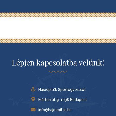
Lépjen kapcsolatba velünk!
Hajóépítők Sportegyesület
Márton út 9. 1038 Budapest
info@hajoepitok.hu