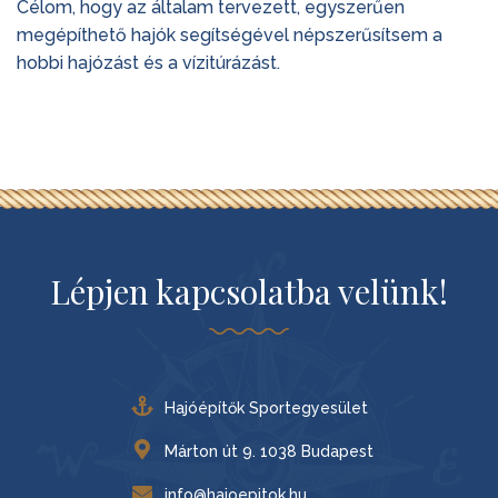
Célom, hogy az általam tervezett, egyszerűen
megépíthető hajók segítségével népszerűsítsem a
hobbi hajózást és a vízitúrázást.
Lépjen kapcsolatba velünk!
Hajóépítők Sportegyesület
Márton út 9. 1038 Budapest
info@hajoepitok.hu