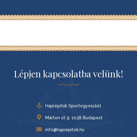
Lépjen kapcsolatba velünk!
Hajóépítők Sportegyesület
Márton út 9. 1038 Budapest
info@hajoepitok.hu