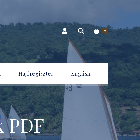
0
t
Hajóregiszter
English
ak PDF