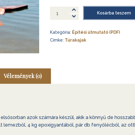
építése
Barnabás
Kosárba teszem
15′
Egy Melonseed Skiff építése
túrakajak
Kategória:
Építési útmutató (PDF)
PDF
Smaragdbogár
mennyiség
Címke:
Túrakajak
Vélemények (0)
 elsősorban azok számára készül, akik a könnyű de hosszabb 
t lemezből, 4 kg epoxigyantából, pár db fenyőlécből, az o