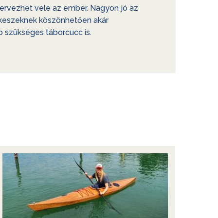
etervezhet vele az ember. Nagyon jó az
órekeszeknek köszönhetően akár
b szükséges táborcucc is.