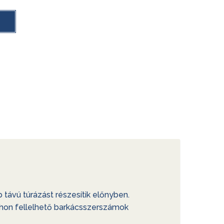
távú túrázást részesítik előnyben.
tthon fellelhető barkácsszerszámok