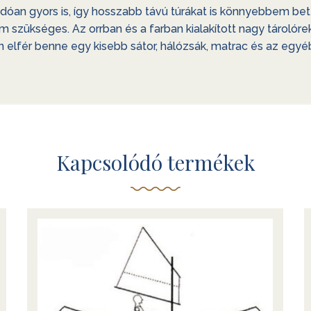
adódóan gyors is, így hosszabb távú túrákat is könnyebbem b
nem szükséges. Az orrban és a farban kialakított nagy tárol
n elfér benne egy kisebb sátor, hálózsák, matrac és az egyé
Kapcsolódó termékek