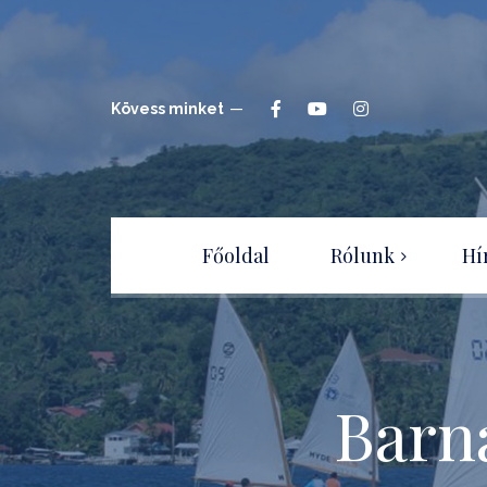
Kövess minket
Főoldal
Rólunk
Hí
Hajóépítők Sportegyesület
Csatlakozz a
Sportegyesülethez!
Barna
Adatvédelmi irányelvek –
tájékoztató