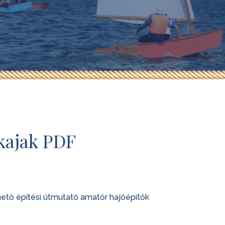
akajak PDF
thető építési útmutató amatőr hajóépítők