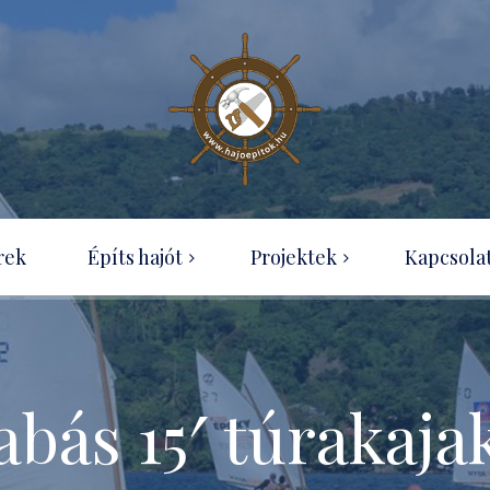
Wood-canvas kenu
rek
Építs hajót
Projektek
Kapcsola
OZ Racer
Hajótípusok
Ness Boat projekt
Útmutatók rendelése
Optimist építése házilag
Tudásbázis
bás 15′ túrakaj
SecPerc kenu – projekt
Ingyenesen letölthető
építési útmutatók
Eureka 155 projekt