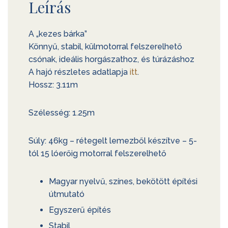
Leírás
A „kezes bárka”
Könnyű, stabil, külmotorral felszerelhető
csónak, ideális horgászathoz, és túrázáshoz
A hajó részletes adatlapja
itt
.
Hossz: 3.11m
Szélesség: 1.25m
Súly: 46kg – rétegelt lemezből készítve – 5-
tól 15 lóerőig motorral felszerelhető
Magyar nyelvű, színes, bekötött építési
útmutató
Egyszerű építés
Stabil