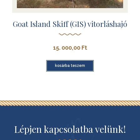
Goat Island Skiff (GIS) vitorláshajó
15. 000,00
Ft
kosárba teszem
Lépjen kapcsolatba velünk!