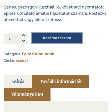
Színes, gazdagon illusztrált, jól követhető nyomtatott
építési útmutató amatőr hajóépítők számára. Postázva
utánvéttel vagy előre fizetéssel.
HP
Kosárba teszem
csónak
(Handy
Kategória:
Építési útmutatók
Punt)
mennyiség
Címke:
csónak
Leírás
További információk
Vélemények (0)