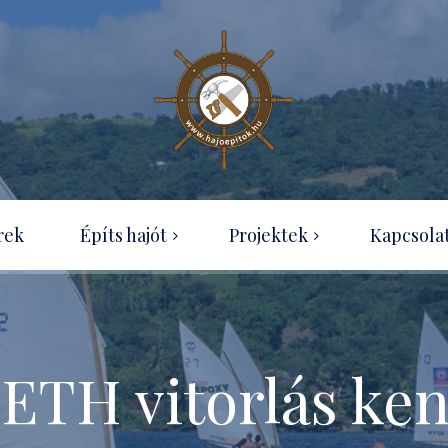
Wood-canvas kenu
rek
Építs hajót
Projektek
Kapcsola
OZ Racer
Hajótípusok
Ness Boat projekt
Útmutatók rendelése
Optimist építése házilag
Tudásbázis
ETH vitorlás ke
SecPerc kenu – projekt
Ingyenesen letölthető
építési útmutatók
Eureka 155 projekt