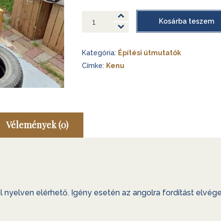
építése
BETH
Kosárba teszem
vitorlás
Egy Melonseed Skiff építése
kenu
Kategória:
Építési útmutatók
mennyiség
Smaragdbogár
Címke:
Kenu
Vélemények (0)
l nyelven elérhető. Igény esetén az angolra fordítást elvég