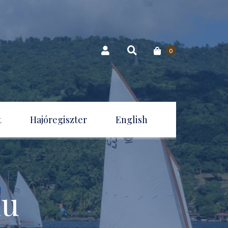
0
t
Hajóregiszter
English
nu