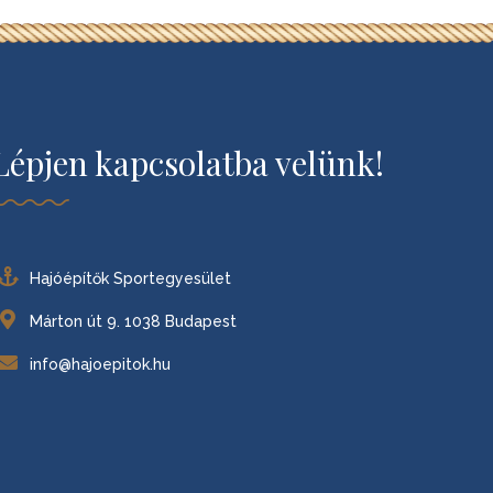
Lépjen kapcsolatba velünk!
Hajóépítők Sportegyesület
Márton út 9. 1038 Budapest
info@hajoepitok.hu