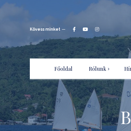
Kövess minket
Főoldal
Rólunk
Hí
Hajóépítők Sportegyesület
Csatlakozz a
Sportegyesülethez!
B
Adatvédelmi irányelvek –
tájékoztató