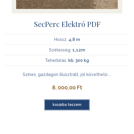
SecPerc Elektró PDF
Hossz:
4,8 m
Szélesség:
1,12m
Teherbírás:
kb. 300 kg
Színes, gazdagon illusztrált, jól követhető ...
8. 000,00
Ft
kosárba teszem