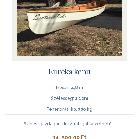
Eureka kenu
Hossz:
4,8 m
Szélesség:
1,12m
Teherbírás:
kb. 300 kg
Színes, gazdagon illusztrált, jól követhető ...
14. 500,00
Ft