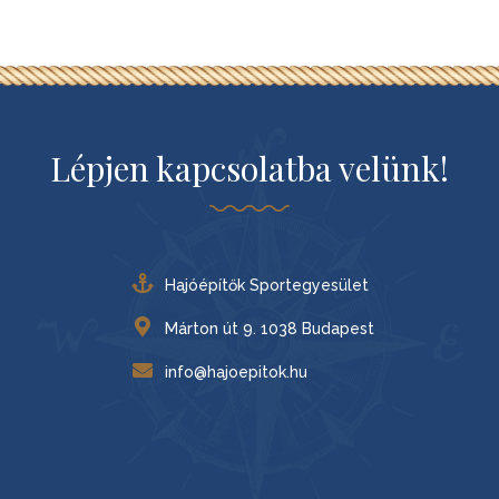
Lépjen kapcsolatba velünk!
Hajóépítők Sportegyesület
Márton út 9. 1038 Budapest
info@hajoepitok.hu