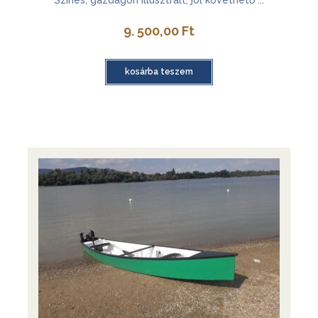
Színes, gazdagon illusztrált, jól követhető ...
9. 500,00
Ft
kosárba teszem