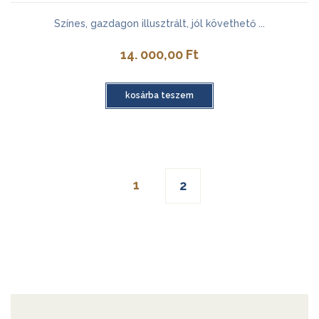
Színes, gazdagon illusztrált, jól követhető ...
14. 000,00
Ft
kosárba teszem
1
2