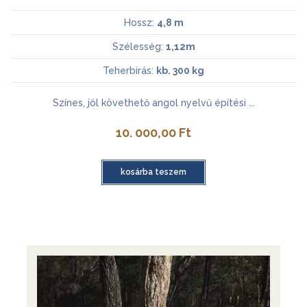
Hossz:
4,8 m
Szélesség:
1,12m
Teherbírás:
kb. 300 kg
Színes, jól követhető angol nyelvű építési ...
10. 000,00
Ft
kosárba teszem