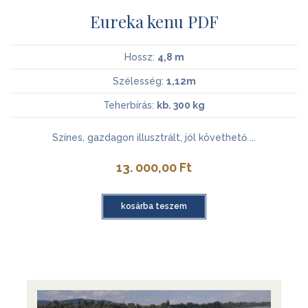
Eureka kenu PDF
Hossz:
4,8 m
Szélesség:
1,12m
Teherbírás:
kb. 300 kg
Színes, gazdagon illusztrált, jól követhető ...
13. 000,00
Ft
kosárba teszem