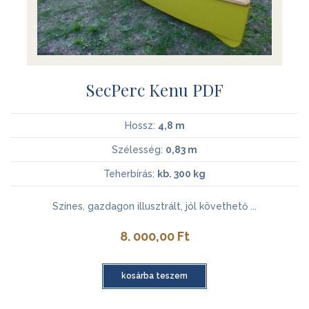
SecPerc Kenu PDF
Hossz:
4,8 m
Szélesség:
0,83 m
Teherbírás:
kb. 300 kg
Színes, gazdagon illusztrált, jól követhető ...
8. 000,00
Ft
kosárba teszem