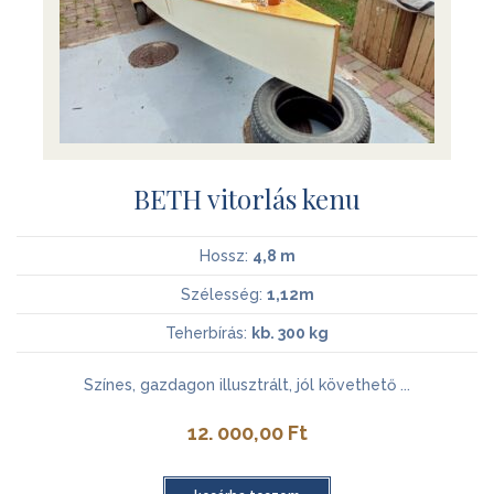
BETH vitorlás kenu
Hossz:
4,8 m
Szélesség:
1,12m
Teherbírás:
kb. 300 kg
Színes, gazdagon illusztrált, jól követhető ...
12. 000,00
Ft