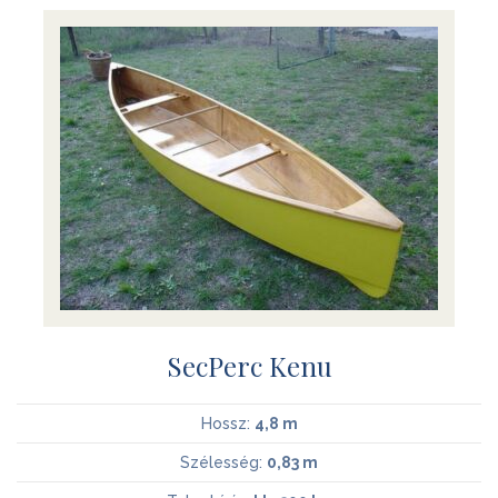
SecPerc Kenu
Hossz:
4,8 m
Szélesség:
0,83 m