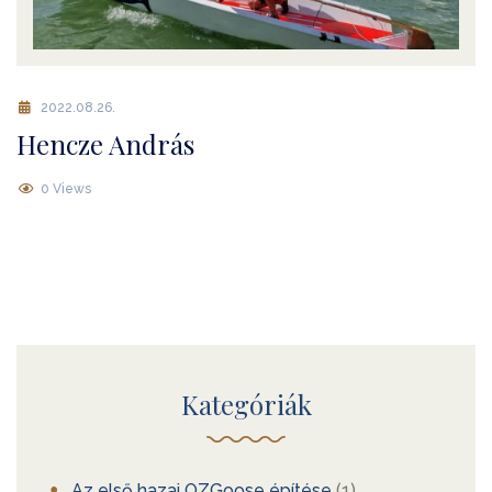
2022.08.26.
Hencze András
0 Views
Kategóriák
Az első hazai OZGoose építése
(1)