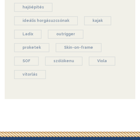
hajóépítés
ideális horgásuzcsónak
kajak
Ladix
outrigger
proketek
Skin-on-frame
SOF
szólókenu
Viola
vitorlás