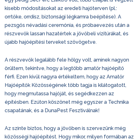
kisebb módosításokat az eredeti hajóterven (pl.:
orrtőke, orrdísz, biztonsági légkamra beépítése). A
pezsgős névadási ceremónia, és próbaevezés után a
részvevők lassan hazatértek a jövőbeli vízitúrákat, és
újabb hajóépítési terveket szövögetve.
A részvevők legalább fele hölgy volt, aminek nagyon
örültem, tekintve, hogy a legtöbb amatőr hajóépítő
férfi. Ezen kívül nagyra értékeltem, hogy az Amatőr
Hajóépítők Közösségének több tagja is kilátogatott,
hogy megmutassa hajóját, és segédkezzen az
építésben. Ezúton köszönet még egyszer a Technika
csapatának, és a DunaPest Fesztiválnak!
Az szinte biztos, hogy a jövőben is szervezünk még
közösségi hajóépítést. Hogy mikor, milyen formában az