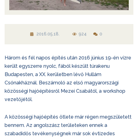
2016.05.18.
924
0
Három és fél napos építés után 2016 június 19-én vízre
került egyszerre nyolc, fából készült túrakenu
Budapesten, a XX. kerületben lévő Hullám
Csónakháznál. Beszámoló az első magyarországi
közösségi hajóépítésről Mezei Csabától, a workshop
vezetőjétől.
A közösségi hajóépítés ötlete már régen megszületett
bennem. Az angolszász területeken ennek a
szabadidős tevékenységnek már sok évtizedes