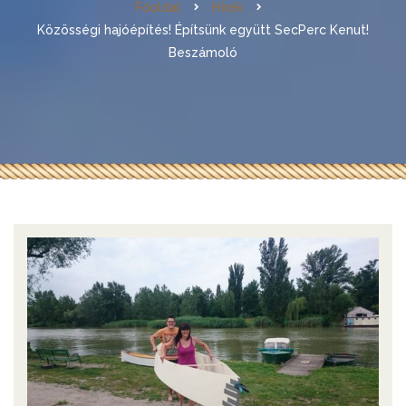
Főoldal
Hírek
Közösségi hajóépítés! Építsünk együtt SecPerc Kenut!
Beszámoló