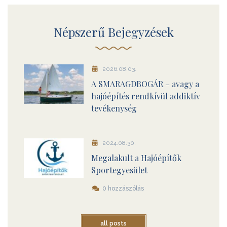
Népszerű Bejegyzések
2026.08.03.
A SMARAGDBOGÁR – avagy a
hajóépítés rendkívül addiktív
tevékenység
2024.08.30.
Megalakult a Hajóépítők
Sportegyesület
0 hozzászólás
all posts