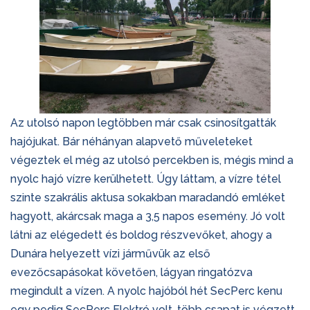
Az utolsó napon legtöbben már csak csinosítgatták
hajójukat. Bár néhányan alapvető műveleteket
végeztek el még az utolsó percekben is, mégis mind a
nyolc hajó vízre kerülhetett. Úgy láttam, a vízre tétel
szinte szakrális aktusa sokakban maradandó emléket
hagyott, akárcsak maga a 3,5 napos esemény. Jó volt
látni az elégedett és boldog részvevőket, ahogy a
Dunára helyezett vízi járművük az első
evezőcsapásokat követően, lágyan ringatózva
megindult a vízen. A nyolc hajóból hét SecPerc kenu
egy pedig SecPerc Elektró volt, több csapat is végzett