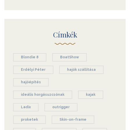
Címkék
Blondie 8
BoatShow
Erdélyi Péter
hajók szállítása
hajóépítés
ideális horgásuzcsónak
kajak
Ladix
outrigger
proketek
Skin-on-frame