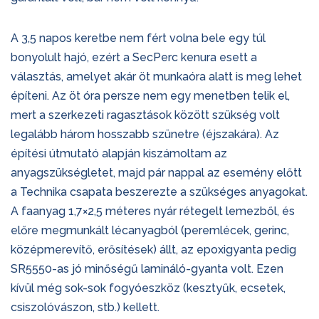
A 3,5 napos keretbe nem fért volna bele egy túl
bonyolult hajó, ezért a SecPerc kenura esett a
választás, amelyet akár öt munkaóra alatt is meg lehet
építeni. Az öt óra persze nem egy menetben telik el,
mert a szerkezeti ragasztások között szükség volt
legalább három hosszabb szünetre (éjszakára). Az
építési útmutató alapján kiszámoltam az
anyagszükségletet, majd pár nappal az esemény előtt
a Technika csapata beszerezte a szükséges anyagokat.
A faanyag 1,7×2,5 méteres nyár rétegelt lemezből, és
előre megmunkált lécanyagból (peremlécek, gerinc,
középmerevítő, erősítések) állt, az epoxigyanta pedig
SR5550-as jó minőségű lamináló-gyanta volt. Ezen
kívül még sok-sok fogyóeszköz (kesztyűk, ecsetek,
csiszolóvászon, stb.) kellett.