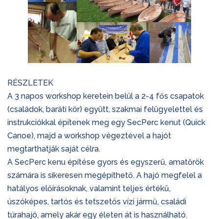
RÉSZLETEK
A 3 napos workshop keretein belül a 2-4 fős csapatok
(csalá
dok, baráti kör) együtt, szakmai felügyelettel és
instrukciókkal építenek meg egy SecPerc kenut (Quick
Canoe), majd a workshop végeztével a hajót
megtarthatják saját célra.
A SecPerc kenu építése gyors és egyszerű, amatőrök
számára is sikeresen megépíthető. A hajó megfelel a
hatályos előírásoknak, valamint teljes értékű,
úszóképes, tartós és tetszetős vízi jármű, családi
túrahajó, amely akár egy életen át is használható.