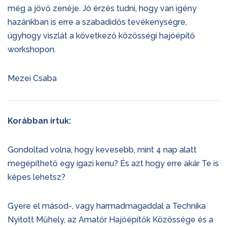
még a jövő zenéje. Jó érzés tudni, hogy van igény
hazánkban is erre a szabadidős tevékenységre,
úgyhogy viszlát a következő közösségi hajóépítő
workshopon.
Mezei Csaba
Korábban írtuk:
Gondoltad volna, hogy kevesebb, mint 4 nap alatt
megépíthető egy igazi kenu? És azt hogy erre akár Te is
képes lehetsz?
Gyere el másod-, vagy harmadmagaddal a Technika
Nyitott Műhely, az Amatőr Hajóépítők Közössége és a