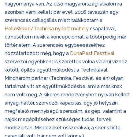
hagyománya van. Az első magyarországi alkalomra
azonban várni kellett pár évet. 2016 tavaszán egy
szerencsés csillagállás miatt találkoztam a
HelloWood/Technika nyitott műhely
csapatával,
elmeséltem nekik a koncepciómat, a többi pedig már
történelem. A szerencsés egybeesésekhez
hozzátartozott még, hogy a
DunaPest Fesztivál
szervezői egyébként is szerettek volna valami vízhez
kötött, építős együttműködést a Technikával.
Mindhárom partner (Technika, Fesztivál, és én) olyan
tartalmat vitt az együttműködésbe, ami a másiknak
nem volt meg. A sikeres rendezvényhez nyilván kellett
anyagi háttér, szervezői kapacitás, egy jó helyszín,
megfelelő mennyiségű szerszám, és gép, valamint a
hajók megépítéséhez szükséges tudás, tervek,
módszertan. Mindezeket összerakva, a siker szinte
garantált volt, bár nem volt könnyű.