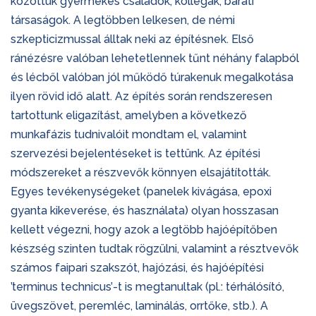
közöttük gyermekes családok, kollégák, baráti
társaságok. A legtöbben lelkesen, de némi
szkepticizmussal álltak neki az építésnek. Első
ránézésre valóban lehetetlennek tűnt néhány falapból
és lécből valóban jól működő túrakenuk megalkotása
ilyen rövid idő alatt. Az építés során rendszeresen
tartottunk eligazítást, amelyben a következő
munkafázis tudnivalóit mondtam el, valamint
szervezési bejelentéseket is tettünk. Az építési
módszereket a részvevők könnyen elsajátították.
Egyes tevékenységeket (panelek kivágása, epoxi
gyanta kikeverése, és használata) olyan hosszasan
kellett végezni, hogy azok a legtöbb hajóépítőben
készség szinten tudtak rögzülni, valamint a résztvevők
számos faipari szakszót, hajózási, és hajóépítési
’terminus technicus’-t is megtanultak (pl.: térhálósító,
üvegszövet, peremléc, laminálás, orrtőke, stb.). A