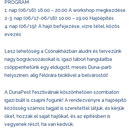
PROGRAM
1. nap (06/16): 16.00 – 20.00 A workshop megkezdése
2-3. nap (06/17-06/18): 10.00 – 19.00 Hajóépítés
4. nap (06/19): A hajó befejezése, vízre tétel, közös
evezés
Lesz lehetőség a Csónakházban aludni és tervezünk
nagy bográcsozásokat is, igazi tábori hangulatba
csöppenhetünk egy eldugott, mesés Duna-parti
helyszínen, alig félórára biciklivel a belvárostól!
A DunaPest fesztiválnak köszönhetően szombaton
igazi bulit is csapni fogunk! A rendezvényre a hajóépítő
közösség számos tagját is szeretettel látjuk, és kérjük
őket, hozzák el saját hajóikat, és az építésben is
vegyenek részt, ha van kedvük.