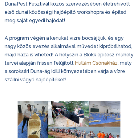
DunaPest Fesztivál közös szervezésében életrehívott
első dunai közösségi hajóépítő workshopra és építsd
meg saját egyedi hajódat!
A program végén a kenukat vízre bocsájtjuk, és egy
nagy közös evezés alkalmával művedet kipróbálhatod,
majd haza is viheted! A helyszín a Blokk építész műhely
tervei alapján frissen felújított
Hullám Csónakház
, mely
a soroksári Duna-ág idilli környezetében várja a vízre
szállni vágyó hajóépítőket!