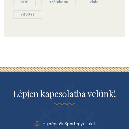
SOF
szólókenu
Viola
vitorlás
Lépjen kapcsolatba velünk!
Hajóépítők Sportegyesület