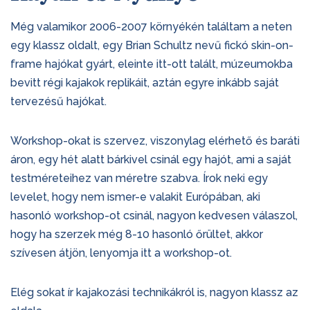
Még valamikor 2006-2007 környékén találtam a neten
egy klassz oldalt, egy Brian Schultz nevű fickó skin-on-
frame hajókat gyárt, eleinte itt-ott talált, múzeumokba
bevitt régi kajakok replikáit, aztán egyre inkább saját
tervezésű hajókat.
Workshop-okat is szervez, viszonylag elérhető és baráti
áron, egy hét alatt bárkivel csinál egy hajót, ami a saját
testméreteihez van méretre szabva. Írok neki egy
levelet, hogy nem ismer-e valakit Európában, aki
hasonló workshop-ot csinál, nagyon kedvesen válaszol,
hogy ha szerzek még 8-10 hasonló őrültet, akkor
szívesen átjön, lenyomja itt a workshop-ot.
Elég sokat ír kajakozási technikákról is, nagyon klassz az