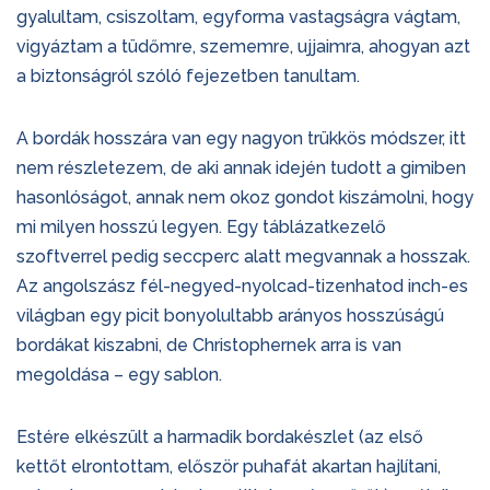
gyalultam, csiszoltam, egyforma vastagságra vágtam,
vigyáztam a tüdőmre, szememre, ujjaimra, ahogyan azt
a biztonságról szóló fejezetben tanultam.
A bordák hosszára van egy nagyon trükkös módszer, itt
nem részletezem, de aki annak idején tudott a gimiben
hasonlóságot, annak nem okoz gondot kiszámolni, hogy
mi milyen hosszú legyen. Egy táblázatkezelő
szoftverrel pedig seccperc alatt megvannak a hosszak.
Az angolszász fél-negyed-nyolcad-tizenhatod inch-es
világban egy picit bonyolultabb arányos hosszúságú
bordákat kiszabni, de Christophernek arra is van
megoldása – egy sablon.
Estére elkészült a harmadik bordakészlet (az első
kettőt elrontottam, először puhafát akartan hajlítani,