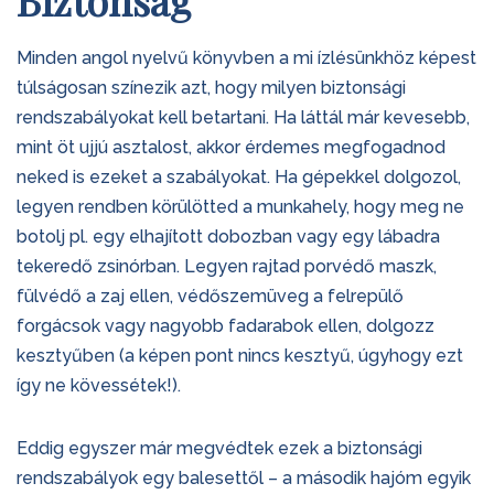
Minden angol nyelvű könyvben a mi ízlésünkhöz képest
túlságosan színezik azt, hogy milyen biztonsági
rendszabályokat kell betartani. Ha láttál már kevesebb,
mint öt ujjú asztalost, akkor érdemes megfogadnod
neked is ezeket a szabályokat. Ha gépekkel dolgozol,
legyen rendben körülötted a munkahely, hogy meg ne
botolj pl. egy elhajított dobozban vagy egy lábadra
tekeredő zsinórban. Legyen rajtad porvédő maszk,
fülvédő a zaj ellen, védőszemüveg a felrepülő
forgácsok vagy nagyobb fadarabok ellen, dolgozz
kesztyűben (a képen pont nincs kesztyű, úgyhogy ezt
így ne kövessétek!).
Eddig egyszer már megvédtek ezek a biztonsági
rendszabályok egy balesettől – a második hajóm egyik