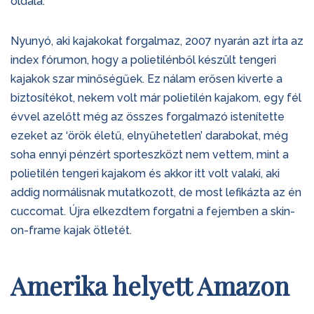
oldala.
Nyunyó, aki kajakokat forgalmaz, 2007 nyarán azt írta az
index fórumon, hogy a polietilénből készült tengeri
kajakok szar minőségűek. Ez nálam erősen kiverte a
biztosítékot, nekem volt már polietilén kajakom, egy fél
évvel azelőtt még az összes forgalmazó istenítette
ezeket az ‘örök életű, elnyűhetetlen’ darabokat, még
soha ennyi pénzért sporteszközt nem vettem, mint a
polietilén tengeri kajakom és akkor itt volt valaki, aki
addig normálisnak mutatkozott, de most lefikázta az én
cuccomat. Újra elkezdtem forgatni a fejemben a skin-
on-frame kajak ötletét.
Amerika helyett Amazon