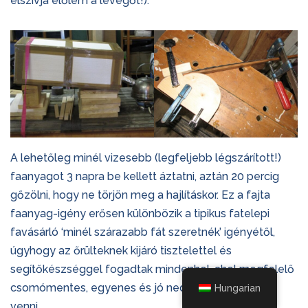
elszívja előlem a levegőt!).
A lehetőleg minél vizesebb (legfeljebb légszárított!)
faanyagot 3 napra be kellett áztatni, aztán 20 percig
gőzölni, hogy ne törjön meg a hajlításkor. Ez a fajta
faanyag-igény erősen különbözik a tipikus fatelepi
favásárló ‘minél szárazabb fát szeretnék’ igényétől,
úgyhogy az őrülteknek kijáró tisztelettel és
segítőkészséggel fogadtak mindenhol, ahol megfelelő
csomómentes, egyenes és jó nedves fát akartam
Hungarian
venni.