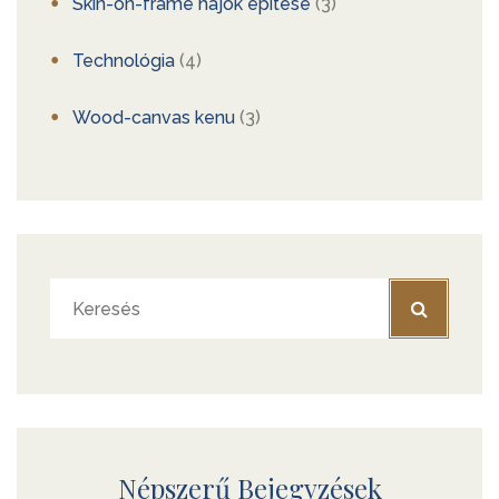
Skin-on-frame hajók építése
(3)
Technológia
(4)
Wood-canvas kenu
(3)
Népszerű Bejegyzések