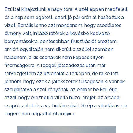
Ezúttal kihajóztunk a nagy tóra. A szél éppen megfelelt
és a nap sem égetett, ezért jó pár órán át hasítottuk a
vizet. Banális lenne azt mondanom, hogy csodálatos
élmény volt, inkább rátérek a kevésbé kedvező
benyomásokra, pontosabban frusztrációt éreztem,
amiért egyáltalán nem sikerült a széllel szemben
haladnom, a kis csónakok nem képesek ilyen
finomságokra. A reggeli játszadozás után már
tervezgettem az útvonalat a térképen, de rá kellett
jönnöm, hogy ezek a játékszerek túlságosan ki vannak
szolgáltatva a szél irányának, az ember be kell érje
azzal, hogy érezheti a vitorla húzó-erejét, az arcába
csapó szelet és a víz hullámzását. Szép a vitorlázás, de
engem nem ragadtat el annyira.