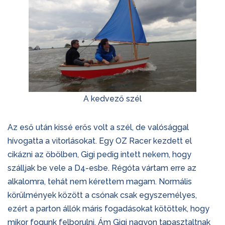
A kedvező szél
Az eső után kissé erős volt a szél, de valósággal
hívogatta a vitorlásokat. Egy OZ Racer kezdett el
cikázni az öbölben, Gigi pedig intett nekem, hogy
szálljak be vele a D4-esbe. Régóta vártam erre az
alkalomra, tehát nem kérettem magam. Normális
körülmények között a csónak csak egyszemélyes,
ezért a parton állók máris fogadásokat kötöttek, hogy
mikor fogunk felborulni. Ám Gigi nagyon tapasztaltnak