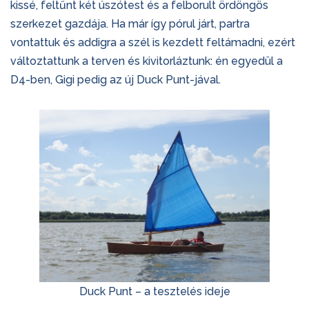
kissé, feltűnt két úszótest és a felborult ördöngös
szerkezet gazdája. Ha már így pórul járt, partra
vontattuk és addigra a szél is kezdett feltámadni, ezért
változtattunk a terven és kivitorláztunk: én egyedül a
D4-ben, Gigi pedig az új Duck Punt-jával.
Duck Punt – a tesztelés ideje