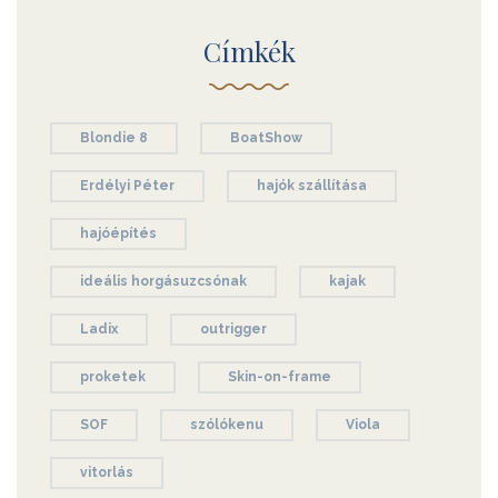
Címkék
Blondie 8
BoatShow
Erdélyi Péter
hajók szállítása
hajóépítés
ideális horgásuzcsónak
kajak
Ladix
outrigger
proketek
Skin-on-frame
SOF
szólókenu
Viola
vitorlás