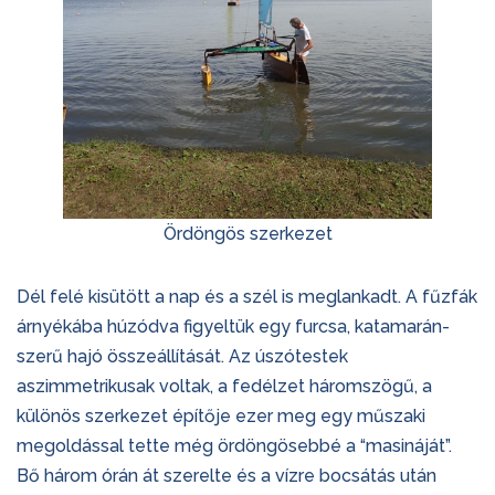
Ördöngös szerkezet
Dél felé kisütött a nap és a szél is meglankadt. A fűzfák
árnyékába húzódva figyeltük egy furcsa, katamarán-
szerű hajó összeállítását. Az úszótestek
aszimmetrikusak voltak, a fedélzet háromszögű, a
különös szerkezet építője ezer meg egy műszaki
megoldással tette még ördöngösebbé a “masináját”.
Bő három órán át szerelte és a vízre bocsátás után