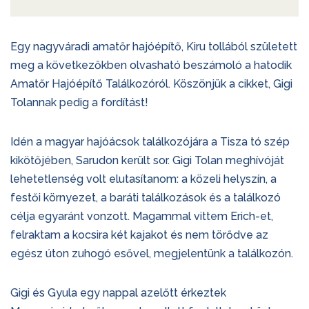
Egy nagyváradi amatőr hajóépítő, Kiru tollából született
meg a következőkben olvasható beszámoló a hatodik
Amatőr Hajóépítő Találkozóról. Köszönjük a cikket, Gigi
Tolannak pedig a fordítást!
Idén a magyar hajóácsok találkozójára a Tisza tó szép
kikötőjében, Sarudon került sor. Gigi Tolan meghívóját
lehetetlenség volt elutasítanom: a közeli helyszín, a
festői környezet, a baráti találkozások és a találkozó
célja egyaránt vonzott. Magammal vittem Erich-et,
felraktam a kocsira két kajakot és nem törődve az
egész úton zuhogó esővel, megjelentünk a találkozón.
Gigi és Gyula egy nappal azelőtt érkeztek