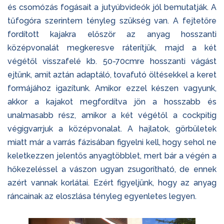
és csomózás fogásait a jutyúbvideók jól bemutatják. A
tűfogóra szerintem tényleg szükség van. A fejtetőre
fordított kajakra először az anyag hosszanti
középvonalát megkeresve ráterítjük, majd a két
végétől visszafelé kb. 50-70cmre hosszanti vágást
ejtünk, amit aztán adaptáló, tovafutó öltésekkel a keret
formájához igazítunk. Amikor ezzel készen vagyunk,
akkor a kajakot megfordítva jön a hosszabb és
unalmasabb rész, amikor a két végétől a cockpitig
végigvarrjuk a középvonalat. A hajlatok, görbületek
miatt már a varrás fázisában figyelni kell, hogy sehol ne
keletkezzen jelentős anyagtöbblet, mert bár a végén a
hőkezeléssel a vászon ugyan zsugorítható, de ennek
azért vannak korlátai. Ezért figyeljünk, hogy az anyag
ráncainak az eloszlása tényleg egyenletes legyen.