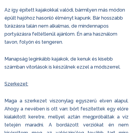
Az így épített kajakokkal valódi, bármilyen más módon
épült hajóhoz hasonló élményt kapunk. Bár hosszabb
túrázásra talán nem alkalmas, de mindennapos
portyázásra feltétlenül ajánlom. Én arra használom
tavon, folyón és tengeren.
Manapság leginkább kajakok, de kenuk és kisebb
számban vitorlások is készülnek ezzel a módszerrel.
Szerkezet:
Maga a szerkezet viszonylag egyszerű elven alapul.
Ahogy a nevében is ott van: bőrt feszítettek egy előre
kialakított keretre, mellyel aztán megpróbáltak a víz
tetején maradni. A bordázott verziókat én nem
kíséreltem meg, az valószínűleg tovább tart mire