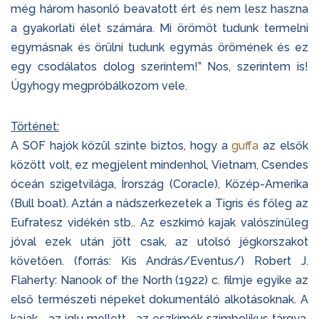
még három hasonló beavatott ért és nem lesz haszna
a gyakorlati élet számára. Mi örömöt tudunk termelni
egymásnak és örülni tudunk egymás örömének és ez
egy csodálatos dolog szerintem!” Nos, szerintem is!
Úgyhogy megpróbálkozom vele.
Történet:
A SOF hajók közül szinte biztos, hogy a
guffa
az elsők
között volt, ez megjelent mindenhol, Vietnam, Csendes
óceán szigetvilága, Írország (Coracle), Közép-Amerika
(Bull boat). Aztán a nádszerkezetek a Tigris és főleg az
Eufratesz vidékén stb.. Az eszkimó kajak valószínűleg
jóval ezek után jött csak, az utolsó jégkorszakot
követően. (forrás: Kis András/Eventus/) Robert J.
Flaherty: Nanook of the North (1922) c. filmje egyike az
első természeti népeket dokumentáló alkotásoknak. A
kajak, -az iglu mellett-, az eszkimók szimbolikus tárgya,