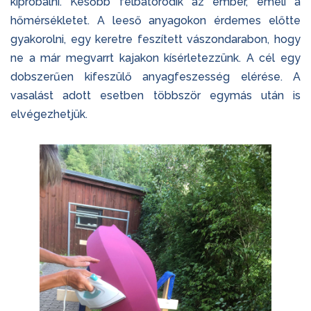
kipróbálni. Később felbátorodik az ember, emeli a
hőmérsékletet. A leeső anyagokon érdemes előtte
gyakorolni, egy keretre feszített vászondarabon, hogy
ne a már megvarrt kajakon kísérletezzünk. A cél egy
dobszerűen kifeszülő anyagfeszesség elérése. A
vasalást adott esetben többször egymás után is
elvégezhetjük.