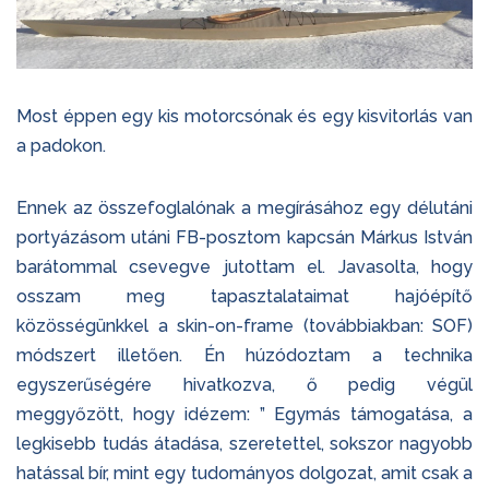
Most éppen egy kis motorcsónak és egy kisvitorlás van
a padokon.
Ennek az összefoglalónak a megírásához egy délutáni
portyázásom utáni FB-posztom kapcsán Márkus István
barátommal csevegve jutottam el. Javasolta, hogy
osszam meg tapasztalataimat hajóépítő
közösségünkkel a skin-on-frame (továbbiakban: SOF)
módszert illetően. Én húzódoztam a technika
egyszerűségére hivatkozva, ő pedig végül
meggyőzött, hogy idézem: ” Egymás támogatása, a
legkisebb tudás átadása, szeretettel, sokszor nagyobb
hatással bír, mint egy tudományos dolgozat, amit csak a