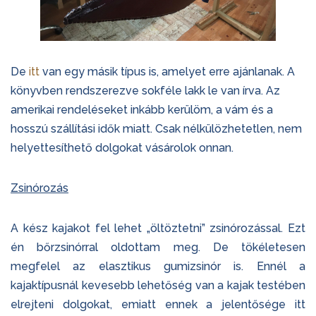
De
itt
van egy másik típus is, amelyet erre ajánlanak. A
könyvben rendszerezve sokféle lakk le van írva. Az
amerikai rendeléseket inkább kerülöm, a vám és a
hosszú szállítási idők miatt. Csak nélkülözhetetlen, nem
helyettesíthető dolgokat vásárolok onnan.
Zsinórozás
A kész kajakot fel lehet „öltöztetni” zsinórozással. Ezt
én bőrzsinórral oldottam meg. De tökéletesen
megfelel az elasztikus gumizsinór is. Ennél a
kajaktípusnál kevesebb lehetőség van a kajak testében
elrejteni dolgokat, emiatt ennek a jelentősége itt