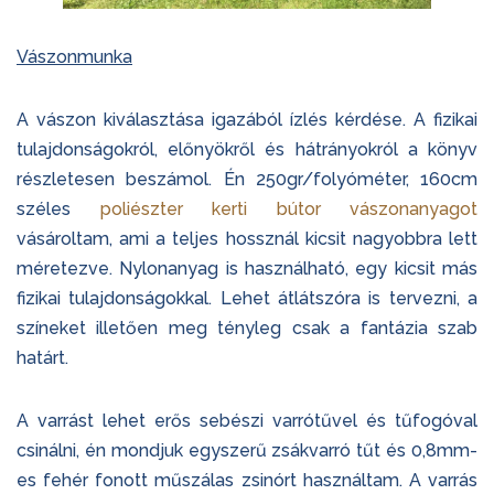
Vászonmunka
A vászon kiválasztása igazából ízlés kérdése. A fizikai
tulajdonságokról, előnyökről és hátrányokról a könyv
részletesen beszámol. Én 250gr/folyóméter, 160cm
széles
poliészter kerti bútor vászonanyagot
vásároltam, ami a teljes hossznál kicsit nagyobbra lett
méretezve. Nylonanyag is használható, egy kicsit más
fizikai tulajdonságokkal. Lehet átlátszóra is tervezni, a
színeket illetően meg tényleg csak a fantázia szab
határt.
A varrást lehet erős sebészi varrótűvel és tűfogóval
csinálni, én mondjuk egyszerű zsákvarró tűt és 0,8mm-
es fehér fonott műszálas zsinórt használtam. A varrás