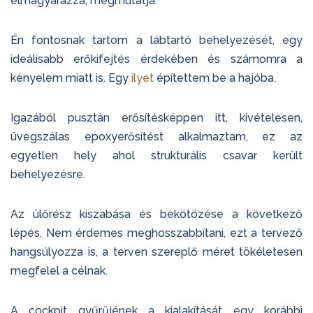
elmagyarázza, megmutatja.
Én fontosnak tartom a lábtartó behelyezését, egy
ideálisabb erőkifejtés érdekében és számomra a
kényelem miatt is. Egy
ilyet
építettem be a hajóba.
Igazából pusztán erősítésképpen itt, kivételesen,
üvegszálas epoxyerősítést alkalmaztam, ez az
egyetlen hely ahol strukturális csavar került
behelyezésre.
Az ülőrész kiszabása és bekötözése a következő
lépés. Nem érdemes meghosszabbítani, ezt a tervező
hangsúlyozza is, a terven szereplő méret tökéletesen
megfelel a célnak.
A cockpit gyűrűjének a kialakítását egy korábbi