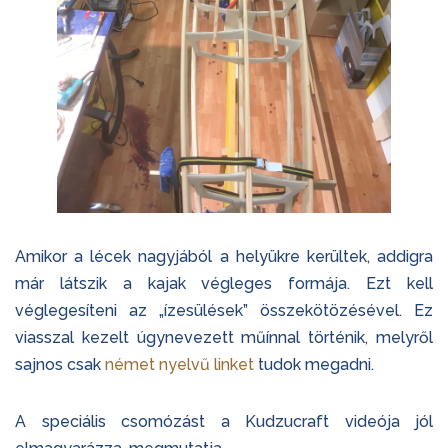
Amikor a lécek nagyjából a helyükre kerültek, addigra
már látszik a kajak végleges formája. Ezt kell
véglegesíteni az „ízesülések” összekötözésével. Ez
viasszal kezelt úgynevezett műínnal történik, melyről
sajnos csak
német nyelvű linket
tudok megadni.
A speciális csomózást a Kudzucraft videója jól