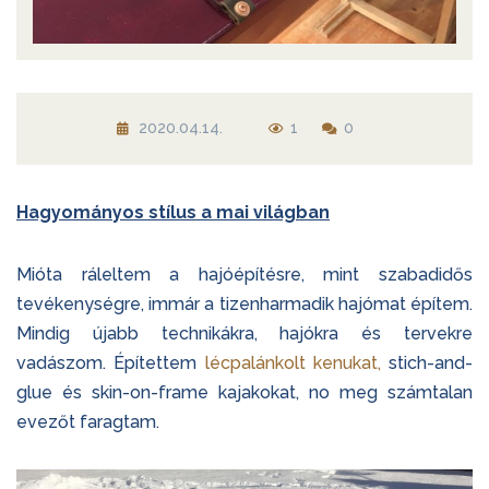
2020.04.14.
1
0
Hagyományos stílus a mai világban
Mióta ráleltem a hajóépítésre, mint szabadidős
tevékenységre, immár a tizenharmadik hajómat építem.
Mindig újabb technikákra, hajókra és tervekre
vadászom. Építettem
lécpalánkolt kenukat,
stich-and-
glue és skin-on-frame kajakokat, no meg számtalan
evezőt faragtam.