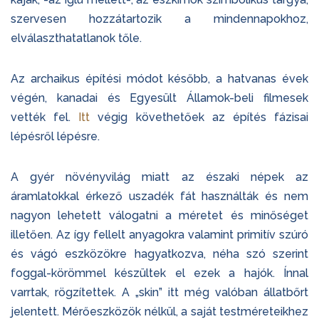
szervesen hozzátartozik a mindennapokhoz,
elválaszthatatlanok tőle.
Az archaikus építési módot később, a hatvanas évek
végén, kanadai és Egyesült Államok-beli filmesek
vették fel.
Itt
végig követhetőek az építés fázisai
lépésről lépésre.
A gyér növényvilág miatt az északi népek az
áramlatokkal érkező uszadék fát használták és nem
nagyon lehetett válogatni a méretet és minőséget
illetően. Az így fellelt anyagokra valamint primitív szúró
és vágó eszközökre hagyatkozva, néha szó szerint
foggal-körömmel készültek el ezek a hajók. Ínnal
varrtak, rögzítettek. A „skin” itt még valóban állatbőrt
jelentett. Mérőeszközök nélkül, a saját testméreteikhez