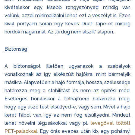
kivételekor egy kisebb rongyszőnyeg mindig van
velünk, azzal minimalizálni lehet ezt a veszélyt is. Ezen
kívül portyáim során egy kevés Duct Tape-et mindig
hordok magamnál. Az „ördög nem alszik” alapon.
Biztonság
A biztonságot illetően ugyanazok a szabályok
vonatkoznak az így elkészült hajókra, mint bármelyik
másikra. Alapvetően a hajó formája, hossza, szélessége
határozza meg a stabilitást és nem az építési mód.
Esetleges boruláskor a felhajtóerő határozza meg,
hogy egy úszó test elsüllyed-e, vagy sem. Mivel a hajó
keret fából van, így az nem fog elsüllyedni. Mindezt
lehet növelni légzsákokkal vagy pl.
levegővel töltött
PET-palackkal
. Egy órás evezés után kb. egy pohárnyi