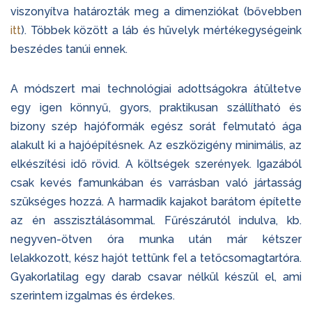
viszonyítva határozták meg a dimenziókat (bővebben
itt
). Többek között a láb és hüvelyk mértékegységeink
beszédes tanúi ennek.
A módszert mai technológiai adottságokra átültetve
egy igen könnyű, gyors, praktikusan szállítható és
bizony szép hajóformák egész sorát felmutató ága
alakult ki a hajóépítésnek. Az eszközigény minimális, az
elkészítési idő rövid. A költségek szerények. Igazából
csak kevés famunkában és varrásban való jártasság
szükséges hozzá. A harmadik kajakot barátom építette
az én asszisztálásommal. Fűrészárutól indulva, kb.
negyven-ötven óra munka után már kétszer
lelakkozott, kész hajót tettünk fel a tetőcsomagtartóra.
Gyakorlatilag egy darab csavar nélkül készül el, ami
szerintem izgalmas és érdekes.