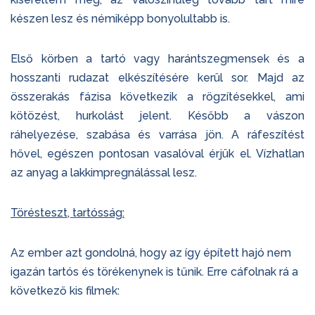
készen lesz és némiképp bonyolultabb is.
Első körben a tartó vagy harántszegmensek és a
hosszanti rudazat elkészítésére kerül sor. Majd az
összerakás fázisa következik a rögzítésekkel, ami
kötözést, hurkolást jelent. Később a vászon
ráhelyezése, szabása és varrása jön. A ráfeszítést
hővel, egészen pontosan vasalóval érjük el. Vízhatlan
az anyag a lakkimpregnálással lesz.
Törésteszt, tartósság:
Az ember azt gondolná, hogy az így épített hajó nem
igazán tartós és törékenynek is tűnik. Erre cáfolnak rá a
következő kis filmek: