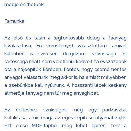
megjeleníthetőek.
Famunka
Az első és talán a legfontosabb dolog a faanyag
kiválasztása. Én vörösfenyőt választottam, amivel
különben is szívesen dolgozom, szívóssága és
tartóssága miatt nem véletlenül kedvelt fa évszázadok
óta a hajóépítők körében. Fontos, hogy csomómentes
anyagot válasszunk, még akkor is, ha emiatt mélyebben
a zsebünkbe kell nyúlnunk. A hosszanti lécek keskeny
átmérője tényleg nem tűr meg anyaghibát.
Az építéshez szükséges még egy pad/asztal
kialakítása, amin maga az egész építési folyamat zajlik.
Ezt olcsó MDF-lapból meg lehet építeni, terv a