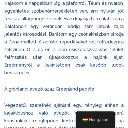
Kajakom a nappaliban lóg a plafonról. Télen és nyáron,
egyenletes szobahőmérsékleten van, ami nyilván jót
tesz az állagmegőrzésnek. Fiam kajakja tető alatt van a
Balatonon egy verandán, eddig nem látunk rajta
jelentős károsodást. Barátom egy csónakházban tárolja
a Duna mellett, ő apróbb repedéseket vél felfedezni a
felszínen. Ő is és én is idén csiszolószivacsos felület
felfrissítés után újralakkozzuk a hajónk alját.
Eredményről e tekintetben csak később tudok
beszámolni.
A grönlandi evező azaz Greenland paddle
Végezetül szeretnék ajánlani egy, tényleg ehhez a
kajaktípushoz való evezőt. Végtelenül egyszerű
Hungarian
konstrukció, meglepően keskeny tollal. Viszont, ha