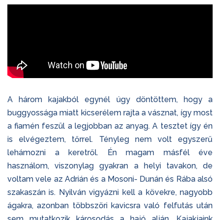
A három kajakból egynél úgy döntöttem, hogy a
buggyossága miatt kicserélem rajta a vásznat, így most
a fiamén feszül a legjobban az anyag. A tesztet így én
is elvégeztem, tőrrel. Tényleg nem volt egyszerű
lehámozni a keretről. Én magam másfél éve
használom, viszonylag gyakran a helyi tavakon, de
voltam vele az Adrián és a Mosoni- Dunán és Rába alsó
szakaszán is. Nyilván vigyázni kell a kövekre, nagyobb
ágakra, azonban többszöri kavicsra való felfutás után
sem mutatkozik károsodás a hajó alján. Kajakjaink