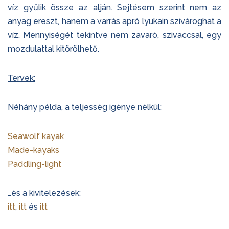
víz gyűlik össze az alján. Sejtésem szerint nem az
anyag ereszt, hanem a varrás apró lyukain szivároghat a
víz. Mennyiségét tekintve nem zavaró, szivaccsal, egy
mozdulattal kitörölhető.
Tervek:
Néhány példa, a teljesség igénye nélkül:
Seawolf kayak
Made-kayaks
Paddling-light
…és a kivitelezések:
itt
,
itt
és
itt