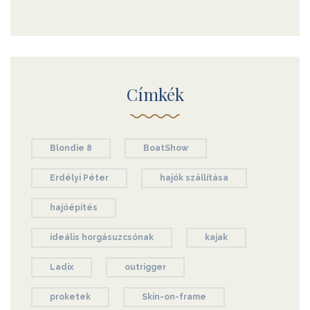
Címkék
Blondie 8
BoatShow
Erdélyi Péter
hajók szállítása
hajóépítés
ideális horgásuzcsónak
kajak
Ladix
outrigger
proketek
Skin-on-frame