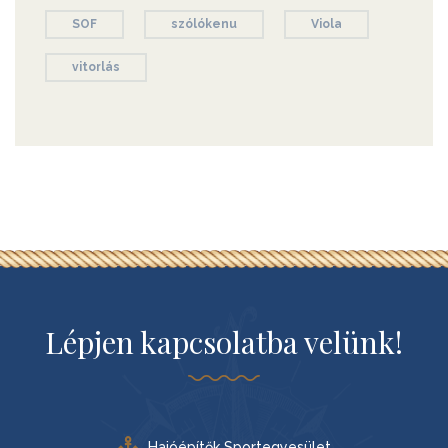
SOF
szólókenu
Viola
vitorlás
Lépjen kapcsolatba velünk!
Hajóépítők Sportegyesület