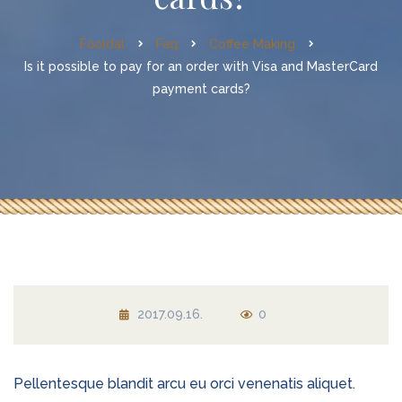
Főoldal
Faq
Coffee Making
Is it possible to pay for an order with Visa and MasterCard
payment cards?
2017.09.16.
0
Pellentesque blandit arcu eu orci venenatis aliquet.